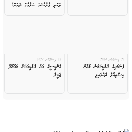
ތަކެތި ފުލުހުންގެ ބެލުމުގެ ދަށަށް!
23 ޑިސެމްބަރ 2024
22 ޑިސެމްބަރ 2024
ފެނަކައިގެ އެމްޑީކަމުން މުއާޒް
އެޗްޑީސީގެ އައު އެމްޑީއަކަށް މައުރޫފް
އިސްތިއުފާ ދެއްވައިފި
ޖަމީލް