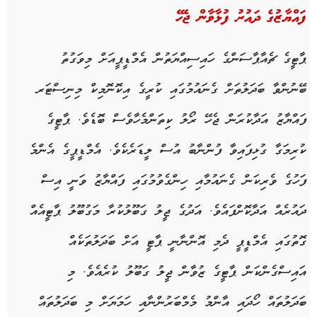
ފައްޔާޒުގެ ދައުރު ފުޅާވާން ޖެހޭ
ޕާޓީގެ ޗެއާޕާސަންގެ ހައިސިއްޔަތުން އެމްޑީޕީއަށް މިވަގުތު
ބޭނުންވާ ބަދަލުތަށް ގެނައުމުގައި ކުރީގެ އިކޮނޮމިކް މިނިސްޓަރ
ފައްޔާޒު އަދާކުރަން ޖެހޭ ރޯލު ކިތަންމެހާވެސް ބޮޑެވެ. ޕާޓީގެ
ކުރިމަގާ ގުޅިފައިވާ ފުންނާބު އުސް ލީޑަރެކެވެ. އެމްޑީޕީގެ އެންމެ
ފަހުގެ ވެރިކަން ގެނައުމާއި ހިންގެވުމުގައި ފައްޔާޒު ވަނީ އިސް
ދައުރެއް އަދާކޮށްފައެވެ. އަދުގެ ޖީލު ގަބޫލުކުރާ މަގުބޫލު ޕާޓީއެއް
ގޮތުގައި އެމްޑީޕީ ދެމި އޮންނާނީ ޕާޓީ އަށް ބަދަލުތަކެއް
އައިސްގެންކަން ޕާޓީގެ ޒުވާން ޖީލު ގަބޫލު ކުރެއެވެ. މި
ބަދަލުތައް ހޯދައި އާންމު މެމްބަރުންނާއި ހަމަޔަށް މި ބަދަލުތައް