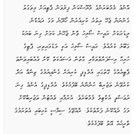
އާންމު މެމްބަރުންގެ މާޔޫސްކަން ފިލުވަން ޕާޓީއަށް މިވަގުތު
ގެންނަން ޖެހޭ އިތުރު ކުރިއެރުން ހޯދޭނެ މަގު ދައްކާނެ
ލީޑަރަކަށް ރައީސް ސޯލިހު ވާން ޖެހޭނެ ކަމަށް ގިނަ ބަޔަކު
ގަބޫލު ކުރެއެވެ. ރައީސް ސޯލިހު އަކީ މަޑުމައިތިރި، ޕާޓީގެ
ހުރިހާ އިސްފަރާތްތަކާއި ގާތުން މަސައްކަތް ކޮށް އެއްބައިވަންތަ
ޕާޓީއެއްގެ ގޮތުގައި އެމްޑީޕީ ކުރިޔަށް ގެންދިޔުމުގެ ޒިންމާ އަދާ
ކުރެވޭނެ ތަޖުރިބާ ހުންނާނެ ބޭފުޅެކެވެ. އެމްޑީޕީގެ އެންމެ ގިނަ
ދުވަސްވީ އެކްޓިވް މެމްބަރެވެ. އެރުމާއި ވެއްޓުން ތަޖުރިބާކޮށް
މަގު ދެއްކޭނެ ފަރާތެކެވެ. ރާއްޖޭގެ ސިޔާސީ ކުޅިބައި އެތުރުމުގެ
ތާރީހެއް އޮތް ބޭފުޅެކެވެ.