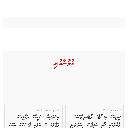
ގުޅުންހުރި
1 ޖެނުއަރީ 2025
24 ޑިސެމްބަރ 2024
ރީތިރަށް ރިސޯޓުގެ ވޯޓަރވިލާއެއްގެ
ބިންވެރިޔާ ސްކީމުގެ ތަޙުޤީގަށް
ފުރާޅުގައި ރޯވި އަލިފާން ނިއްވާލައިފި
ފަޒުލްގެ ގެ ބަލައި ފާސްކޮށް ބައެއް