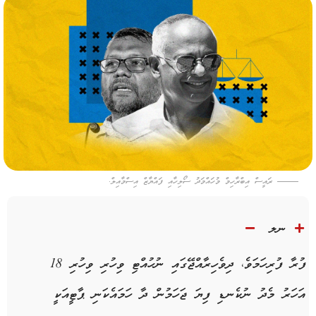
ރައީސް އިބްރާހިމް މުހައްމަދު ސޯލިހާއި ފައްޔާޒް އިސްމާއިލް.
ނލ
ފުރާ ފުރިހަމަވެ، ދިވެހިރާއްޖޭގައި ނުހުއްޓި ވިހުރި ވިހުރި 18
އަހަރު މެދު ނުކެނޑި ފިޔަ ޖަހަމުން ދާ ހަމައެކަނި ޕާޓީއަކީ