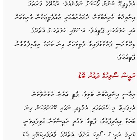
އެމްޑީޕީއޭ ބުނުން ގޯހަކަށް ނުވާނެއެވެ. ރާއްޖޭގެ ފުރަތަމަ
އިންތިޚާބު ކާމިޔާބުކޮށް، ދެދައުރެއްގައި އެއްޕާޓީއަކުން ވެރިކަމަށް
އައި ހަމައެކަނި ޕާޓީއެވެ. އުސޫލާއި ހަމަތަކުން އެތެރޭގެ
ޑިމޮކްރަސީ ފައްކާވެފައިވާ ޕާޓީކަމަށް ގިނަ ބަޔަކު އިއްތިފާގުވާނެ
ޕާޓީއެކެވެ.
ރައީސް ސޯލިހުގެ ދައުރު ބޮޑު
ރިޔާސީ އިންތިޙާބުން ބަލިވެ، ޕާޓީ އަލުން ރުކުރުވާލަން
ޖެހިފައިވާ މި ހާލަތުގައި އެމްޑީޕީ ނަގައި ކޮޅަށްޖަހަން ގިނަ
ބަޔަކު އިއްތިފާގުވެ، ޕާޓީގެ ވަގުތީ ރައީސްކަން ދެވިފައިވަނީ
ކުރީގެ ރައީސް ސޯލިހު އަށެވެ. އެތެރޭގެ ވާދަވެރިކަމާއި އެކު