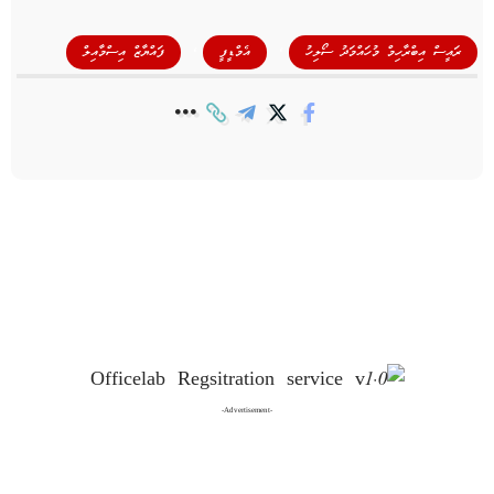
,
,
ރައީސް އިބްރާހިމް މުހައްމަދު ސޯލިހު
އެމްޑީފީ
ފައްޔާޒް އިސްމާއިލް
-Advertisement-