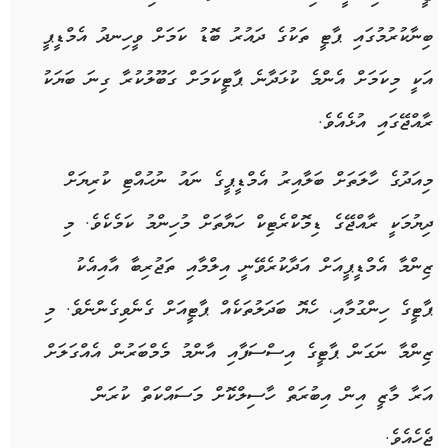
ބިނާކުރުމުގައި ޕާޓީ ތަކުގެ ދައުރު ބޮޑު ކަމަށް ވީހިނދު އެމްޑީޕީ
އަކީ މިކަމަށް އެންމެ ކުޅަދާނެ ޕާޓީކަމަށް ގަބޫލުކުރާ ގިނަ ބަޔަކު
ރާއްޖޭގައި އުޅެއެވެ.
މިއަދުގެ ހާލަތަށް ބަލާއިރު އެމްޑީޕީގެ ނައު ނުހުއްޓި ކުރިޔަށް
ދިޔުމަކީ ރާއްޖޭގެ ޑިމޮކްރެޓިކް ހަޔާތަށް މުހިންމު ކަމެކެވެ. މި
ޒިންމާ އެމްޑީޕީއަށް އަދާކުރެވޭނީ އިލްމާއި ތަޖުރިބާ އާއިއެކު
ޕާޓީގެ ހިންގުމާއި، ހެޔޮ ބަދަލުތަކެއް ޕާޓީއަށް ގެނެވިގެންނެވެ. މި
ޒިންމާ ނަގަން ޕާޓީގެ އިސްސަފާއި އާންމު މެމްބަރުން އެއްގަލަށް
އަރާ މާޒީ އިން އިބުރަތް ހާސިލްކޮށް މަސައްކަތް ކުރަން
ޖެހެއެވެ.