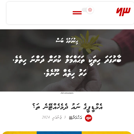
-Advertisement-
އެމްޑީޕީގެ ނައު ދެމެހެއްޓޭނެ ތަ؟
އަހުމަދު
3 ޖެނުއަރީ 2024