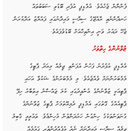
ފެންނާން ޖެހެއެވެ. އެމްޑީޕީ އުފެދި ބޮޑުވި ސަބަބުތައް
ހަނދާންނެތި ރާއްޖޭގެ ސިޔާސީ މައިދާނުގައި ފައްޔާޒު އަދާކުރަން
ޖެހޭ ދައުރު ވަނީ އިންތިހާއަށް ބޮޑުވެފައެވެ.
ޒުވާނުންގެ ހިތްވަރު
އެމްޑީޕީ އުފެދުނު ފަހުން އުފަންވި ޖީލެއް މިއަދު ޕާޓީގެ
މެމްބަރުންނަށް ވެއްޖެއެވެ. މި މެމްބަރުންގެ ޝަކުވާ އަހައި
ޕާޓީއަކީ ޒުވާނުންގެ އުންމީދުގައި ކުލަ ޖައްސާނެ އިތުބާރު ހިފޭ
ޕާޓީއެއްގެ ގޮތުގައި އެމްޑީޕީ ދެމިއޮތުމަށް ޕާޓީގެ ޒުވާނުންގެ
ގުނަވަންތަކުގެ ހިންގުން ހަރުދަނާވުން މުހިންމެވެ. ތައުލީމީ ގާބިލު
ޖީލެއް ސިޔާސީ މައިދާނަށް ނެރެ އުފެއްދުންތެރި ގައުމެއް