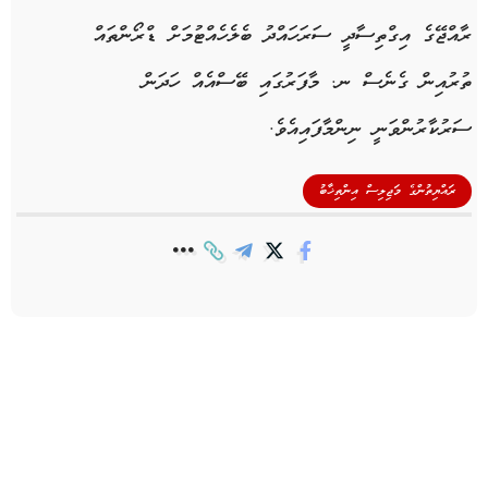
ރާއްޖޭގެ އިގްތިސާދީ ސަރަހައްދު ބެލެހެއްޓުމަށް ޑްރޯންތައް
ތުރުއިން ގެނެސް ނ. މާފަރުގައި ބޭސްއެއް ހަދަން
ސަރުކާރުންވަނީ ނިންމާފައިއެވެ.
ރައްޔިތުންގެ މަޖިލިސް އިންތިޚާބު