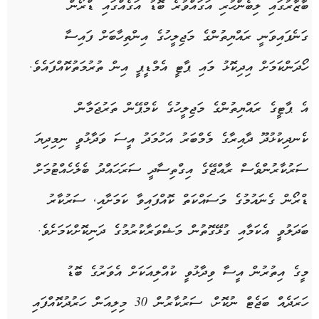
ބާޒާރުގައި ލިބެންހުރި އަގައްވުރެ ބޮޑު އަގެއްގައި ޑްރޯން
ގަނެފައިވަނީ ރައްޔިތުންގެ މަޖިލީހުގެ އިންތިހާބަށް ފައިސާ
ހޯދަންކަމަށް އިދިކޮޅު މައި ޕާޓީ އެމްޑީޕީ އިން ތުރުމަތުކޮއްފައެވެ.
އެ ޕާޓީގެ ރައްޔިތުންގެ މަޖިލީހުގެ ކެމްޕޭން ތަރުޖަމާން
ކެނދިކުޅުދޫ ދާއިރާގެ މެމްބަރު އަހުމަދު އީސަ ވަދާޅުވީ ނިމިދިޔަ
ސަރުކާރުންވެސް ރާއްޖޭގެ އިގްތިސާދީ ސަރަހައްދު ބެލެހެއްޓުމަށް
ޑްރޯން ގެނައުމުގެ މަސައްކަތް ކޮއްފައިވާ ކަމަށާއި, ސަރުކާރު
ބަދަލުވީ އެކަމާއި ގުޅޭގޮތުން މަޝްވަރާކުރުމުގެ ދަނިކޮށްކަމަށެވެ.
މީގެ އިތުރުން އީސާ ވިދާޅުވީ ކުއްލިއަކަށް އެވަރުގެ ބޮޑު
ހަރަދެއް ބަޖެޓް ނުކޮށް، ސަރުކާރުން 30 މިލިއަން ހަރުދުކޮއްފައި