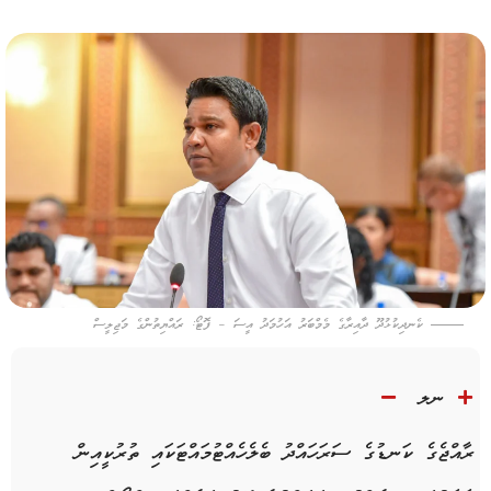
ކެނދިކުޅުދޫ ދާއިރާގެ މެމްބަރު އަހުމަދު އީސަ – ފޮޓޯ: ރައްޔިތުންގެ މަޖިލީސް
ނލ
ރާއްޖެގެ ކަނޑުގެ ސަރަހައްދު ބެލެހެއްޓުމައްޓަކައި ތުރުކީއިން