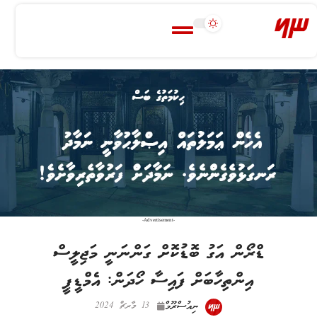
-Advertisement-
ޑްރޯން އަގު ބޮޑުކޮށް ގަންނަނީ މަޖިލީސް
އިންތިހާބަށް ފައިސާ ހޯދަން: އެމްޑީޕީ
ނިއުސްރޫމް
13 މާރޗް 2024