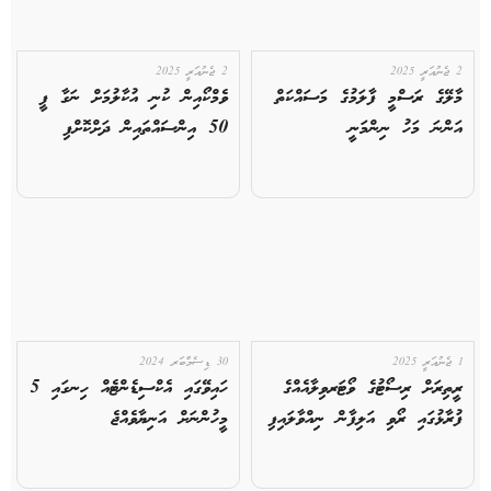
2 ޖެނުއަރީ 2025
2 ޖެނުއަރީ 2025
މާލޭގެ ރަސްމީ ފާލަމުގެ މަސައްކަތް
ވެމްކޯއިން ކުނި އުކާލުމަށް ނަގާ ފީ
އަންނަ މަހު ނިންމަނީ
50 އިންސައްތައިން ދަށްކޮށްފި
1 ޖެނުއަރީ 2025
30 ޑިސެމްބަރ 2024
ރީތިރަށް ރިސޯޓުގެ ވޯޓަރވިލާއެއްގެ
ހައިވޭގައި އެކްސިޑެންޓެއް ހިނގައި 5
ފުރާޅުގައި ރޯވި އަލިފާން ނިއްވާލައިފި
މީހުންނަށް އަނިޔާވެއްޖެ