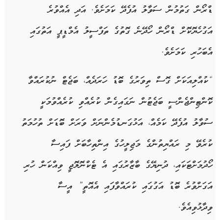
ޑްރޯން ގަތުމުން ސަވާލު އުފެދޭ ކަމަށެވެ. އަދި އެއްވުރެ
އަގުހެޔޮކޮށް ޑްރޯން ހޯދޭނެ ގޮތުގެ ތަފްސީލު އެމްޑީޕީ އަތުގައި
އެބަހުރި ކަމަށެވެ.
“ކުއްލިއަކަށް ގޮސް ތިވަރުގެ ބޮޑު ހަރަދެއް، ބަޖެޓް ނުކުރައްވާ
ކޮންޓިންޖެންސީ ބަޖެޓުން ނަގައިގެން ކުރެއްވި ކުރެއްވުމަކީ
ސުވާލު އުފެދޭ ކަމެއް، އަޅުގަނޑުމެންނަށް ވަރަށް ބޮޑަށް ތުހުމަތު
ކުރެވޭ މި ރައްޔިތުންގެ މަޖިލީހުގެ އިންތިހާބަށް ފައިސާ
ހޯދުމަށްޓަކައި، ދުނިޔޭގެ ބާޒާރުގައި އެ ޓެކްނޮލޮޖީ ވިއްކަން ހުރި
އަގަށްވުރެ ބޮޑު އަގުގައި ކުރައްވާފައި އެއޮތީ” އީސާ
ވިދާޅުވިއެވެ.