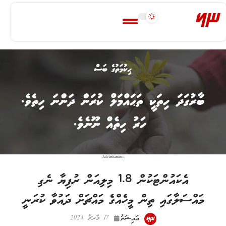
-Advertisement-
އެކައުންޓަކުން 1.8 މިލިއަން ރުފިޔާ ނެގި
މައްސަލާގައި ތިން މީހެއްގެ މައްޗަށް ދައުވާ ކުރަނީ
އައިޝަތު
17 މާރޗް 2024