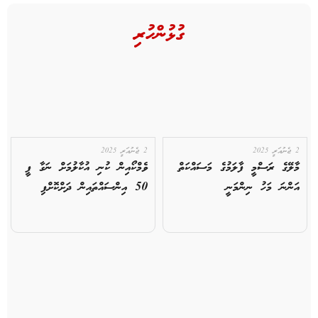
ގުޅުންހުރި
2 ޖެނުއަރީ 2025
2 ޖެނުއަރީ 2025
މާލޭގެ ރަސްމީ ފާލަމުގެ މަސައްކަތް
ވެމްކޯއިން ކުނި އުކާލުމަށް ނަގާ ފީ
އަންނަ މަހު ނިންމަނީ
50 އިންސައްތައިން ދަށްކޮށްފި