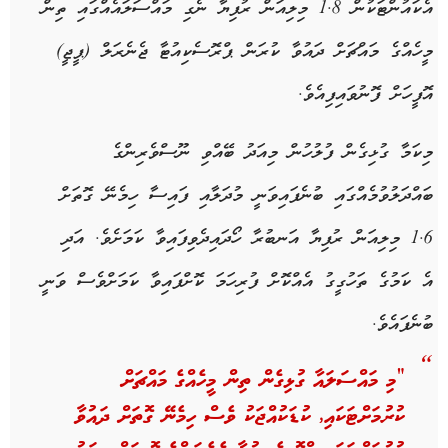
އެކައުންޓަކުން 1.8 މިލިއަން ރުފިޔާ ނެގި މައްސަލައެއްގައި ތިން
މީހެއްގެ މައްޗަށް ދައުވާ ކުރަން ޕްރޮސެކިއުޓާ ޖެނެރަލް (ޕީޖީ)
އޮފީހަށް ފޮނުވައިފިއެވެ.
މިކަމާ ގުޅިގެން ފުލުހުން މިއަދު ބޭއްވި ނޫސްވެރިންގެ
ބައްދަލުވުމެއްގައި ބުނެފައިވަނީ މުދަލާއި ފައިސާ ހިމެނޭ ގޮތަށް
1.6 މިލިއަން ރުފިޔާ އަނބުރާ ހޯދައިދެވިފައިވާ ކަމަށެވެ. އަދި
އެ ކަމުގެ ތަހުގީގު އެއްކޮށް ފުރިހަމަ ކޮށްފައިވާ ކަމަށްވެސް ވަނީ
ބުނެފައެވެ.
“މި މައްސަލައާ ގުޅިގެން ތިން މީހެއްގެ މައްޗަށް
ކުރުމަށްޓަކައި, ކުޑަކުއްޖަކު ވެސް ހިމެނޭ ގޮތަށް ދައުވާ