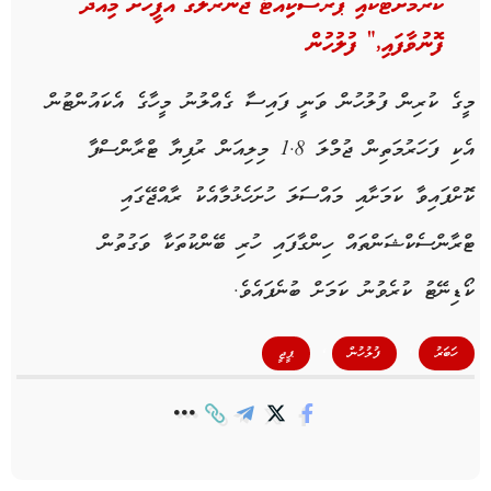
ކުރުމަށްޓަކައި ޕްރޮސެކިިއުޓާ ޖެނެރަލްގެ އޮފީހަށް މިއަދު
ފޮނުވާފައި,” ފުލުހުން
މީގެ ކުރިން ފުލުހުން ވަނީ ފައިސާ ގެއްލުނު މީހާގެ އެކައުންޓުން
އެކި ފަހަރުމަތިން ޖުމްލަ 1.8 މިލިއަން ރުފިޔާ ޓްރާންސްފާ
ކޮށްފައިވާ ކަމަށާއި މައްސަލަ ހުށަހެޅުމާއެކު ރާއްޖޭގައި
ޓްރާންސެކްޝަންތައް ހިންގާފައި ހުރި ބޭންކުތަކާ ވަގުތުން
ކޯޑިނޭޓު ކުރެވުނު ކަމަށް ބުނެފައެވެ.
,
,
ހަބަރު
ފުލުހުން
ޕީޖީ