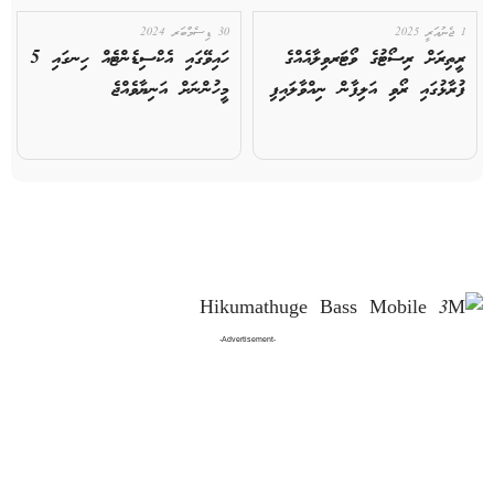
1 ޖެނުއަރީ 2025
30 ޑިސެމްބަރ 2024
ރީތިރަށް ރިސޯޓުގެ ވޯޓަރވިލާއެއްގެ
ހައިވޭގައި އެކްސިޑެންޓެއް ހިނގައި 5
ފުރާޅުގައި ރޯވި އަލިފާން ނިއްވާލައިފި
މީހުންނަށް އަނިޔާވެއްޖެ
-Advertisement-