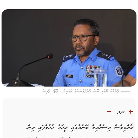
ފުލުހުން ބޭއްވި ނޫސް ކޮންފެރެންސްގެ ތެރެއިން / ފޮޓޯ: ޕޮލިސް
ނލ
މޯލްޑިވްސް އިސްލާމިކް ބޭންކުގައި މީހަކު ހުޅުވާފައި އިން