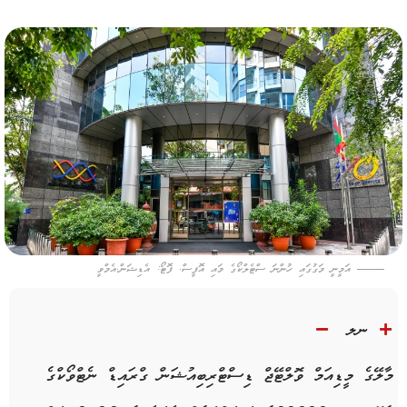
އަމީނީ މަގުގައި ހުންނަ ސްޓެލްކޯގެ މައި އޮފީސް. ފޮޓޯ: އެޑިޝަން.އެމްވީ
ނލ
މާލޭގެ މީޑިއަމް ވޮލްޓޭޖް ޑިސްޓްރިބިއުޝަން ގްރައިޑް ނެޓްވޯކްގެ