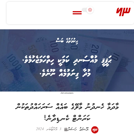
-Advertisement-
މާދަމާ ހެނދުނު މާލޭގެ ބައެއް ސަރަހައްދުތަކުން
ކަރަންޓް ކެނޑިދާނެ!
ޔޫޝަޢު ހަސަން
3 އޮކްޓޯބަރ 2024