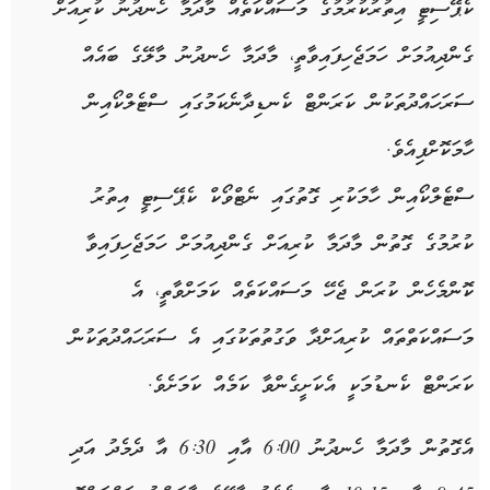
ކެޕޭސިޓީ އިތުރުކުރުމުގެ މަސައްކަތެއް މާދަމާ ހެނދުނު ކުރިއަށް
ގެންދިއުމަށް ހަމަޖެހިފައިވާތީ، މާދަމާ ހެނދުނު މާލޭގެ ބައެއް
ސަރަހައްދުތަކުން ކަރަންޓް ކެނޑިދާނެކަމުގައި ސްޓެލްކޯއިން
ހާމަކޮށްފިއެވެ.
ސްޓެލްކޯއިން ހާމަކުރި ގޮތުގައި ނެޓްވޯކް ކެޕޭސިޓީ އިތުރު
ކުރުމުގެ ގޮތުން މާދަމާ ކުރިއަށް ގެންދިއުމަށް ހަމަޖެހިފައިވާ
ކޮންމެހެން ކުރަން ޖެހޭ މަސައްކަތެއް ކަމަށްވާތީ، އެ
މަސައްކަތްތައް ކުރިއަށްދާ ވަގުތުތަކުގައި އެ ސަރަހައްދުތަކުން
ކަރަންޓް ކެނޑުމަކީ އެކަށީގެންވާ ކަމެއް ކަމަށެވެ.
އެގޮތުން މާދަމާ ހެނދުނު 6:00 އާއި 6:30 އާ ދެމެދު އަދި