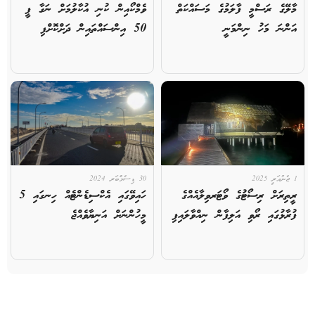
މާލޭގެ ރަސްމީ ފާލަމުގެ މަސައްކަތް
ވެމްކޯއިން ކުނި އުކާލުމަށް ނަގާ ފީ
އަންނަ މަހު ނިންމަނީ
50 އިންސައްތައިން ދަށްކޮށްފި
1 ޖެނުއަރީ 2025
30 ޑިސެމްބަރ 2024
ރީތިރަށް ރިސޯޓުގެ ވޯޓަރވިލާއެއްގެ
ހައިވޭގައި އެކްސިޑެންޓެއް ހިނގައި 5
ފުރާޅުގައި ރޯވި އަލިފާން ނިއްވާލައިފި
މީހުންނަށް އަނިޔާވެއްޖެ