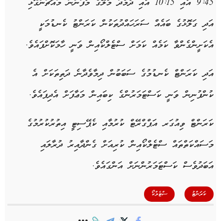
9:45 އާއި 10:15 އާއި ދެމެދު މާލޭގެ މާފަންނު މައްޗަންގޮޅި
އަދި ގަލޮޅުގެ ބައެއް ސަރަހައްދުތަކުން ކަރަންޓު ކެނޑުމަކީ
އެކަށީންގެންވާ ކަމެއް ކަމަށް ސްޓެލްކޯއިން ވަނީ ހާމަކޮށްފައެވެ.
އަދި ކަރަންޓް ކެނޑުމުގެ ސަބަބުން ދިމާވެދާނެ ދަތިތަކަށް އެ
ކުންފުނިން ވަނީ ކަސްޓަމަރުންގެ ކިބައިން މަޢާފަށް އެދިފައެވެ.
ކަރަންޓް ވިއުގަރ އަޕްގްރޭޓް ކުރުމާއި ކެޕޭސިޓީ އިތުރުކުރުމުގެ
މަސައްކަތްތައް ސްޓެލްކޯއިން ކުރިއަށް ގެންދާއިރު ދުރާލައި
އަބަދުވެސް ކަސްޓަމަރުންނަށް އަންގައެވެ.
,
ކަރަންޓު
ސްޓެލްކޯ