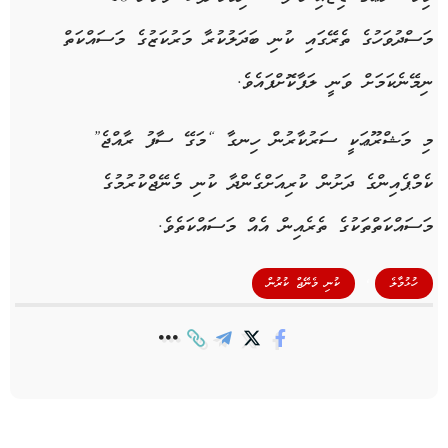
މަސްދުވަހުގެ ތެރޭގައި ކުނި ބަދަލުކުރާ މަރުކަޒުގެ މަސައްކަތް
ނިމޭނެކަމަށް ވަނީ ލަފާކޮށްފައެވެ.
މި މަޝްރޫޢަކީ ސަރުކާރުން ހިނގާ “މަގޭ ސާފު ރާއްޖެ”
ކެމްޕެއިންގެ ދަށުން ކުރިއަށްގެންދާ ކުނި މެނޭޖްކުރުމުގެ
މަސައްކަތްތަކުގެ ތެރެއިން އެއް މަސައްކަތެވެ.
,
ހުޅުމާލެ
ކުނި މެނޭޖް ކުރުން