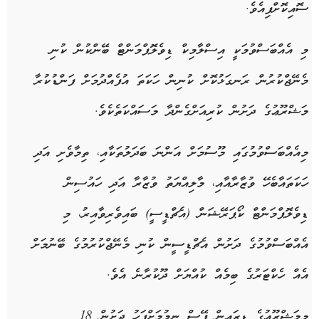
ސޮއިކޮށްފިއެވެ.
މި އެއްބަސްވުމަކީ އިސްލާމިކް ޑިވެލޮޕްމަންޓް ބޭންކުން ކުނި
މެނޭޖްކުރުން ރަނގަޅުކޮށް ކުނިން ހަކަތަ އުފެއްދުމަށް ފަންޑުކުރާ
މަޝްރޫޢުގެ ދަށުން ކުރިއަށްގެންދާ މަސައްކަތެކެވެ.
މިއެއްބަސްވުމުގައި މޫސުމަށް އަންނަ ބަދަލުތަކާއި، ތިމާވެށި އަދި
ހަކަތައާބެހޭ ވުޒާރާއާއި، މާލިއްޔަތު ވުޒާރާ އަދި ހައުސިން
ޑިވެލޮޕްމަންޓް ކޯޕަރޭޝަން (އެޗްޑީސީ) ބައިވެރިވާއިރު، މި
އެއްބަސްވުމުގެ ދަށުން އެޗްޑީސީން ކުނި މެނޭޖްކުރުމުގެ ބޭނުމަށް
އެއް ހެކްޓަރުގެ ބިމެއް ކުއްޔަށް ދޫކުރާނެ އެވެ.
މިމަޝްރޫޢުގެ ޑިޒައިން ފޭސް ނިމުމަށްފަހު ދަށުން 18