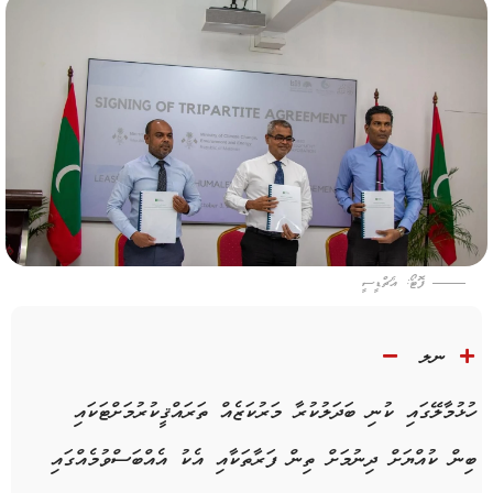
ފޮޓޯ: އެޗްޑީސީ
ނލ
ހުޅުމާލޭގައި ކުނި ބަދަލުކުރާ މަރުކަޒެއް ތަރައްޤީކުރުމަށްޓަކައި
ބިން ކުއްޔަށް ދިނުމަށް ތިން ފަރާތަކާއި އެކު އެއްބަސްވުމެއްގައި