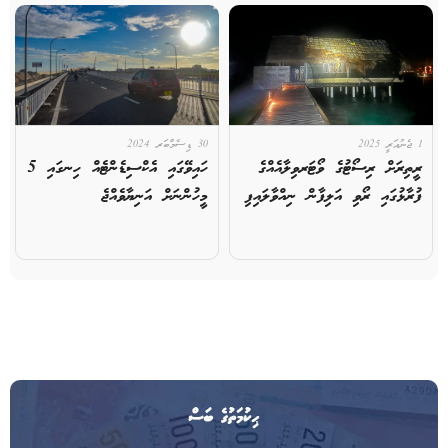
1 ޖެނުއަރީ 2025
30 ޑިސެމްބަރ 2024
ރީތިރަށް ރިސޯޓުގެ ވޯޓަރވިލާއެއްގެ
ހައިވޭގައި އެކްސިޑެންޓެއް ހިނގައި 5
ފުރާޅުގައި ރޯވި އަލިފާން ނިއްވާލައިފި
މީހުންނަށް އަނިޔާވެއްޖެ