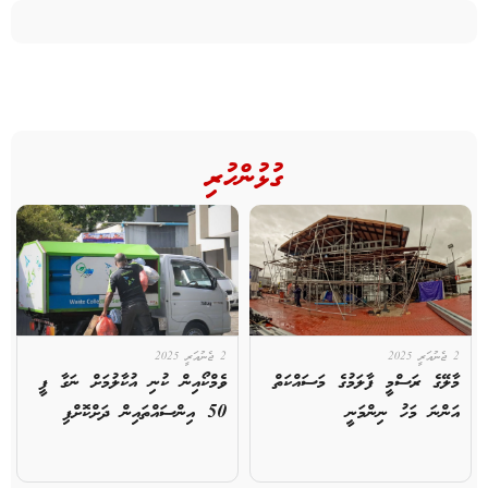
ގުޅުންހުރި
2 ޖެނުއަރީ 2025
2 ޖެނުއަރީ 2025
މާލޭގެ ރަސްމީ ފާލަމުގެ މަސައްކަތް
ވެމްކޯއިން ކުނި އުކާލުމަށް ނަގާ ފީ
އަންނަ މަހު ނިންމަނީ
50 އިންސައްތައިން ދަށްކޮށްފި