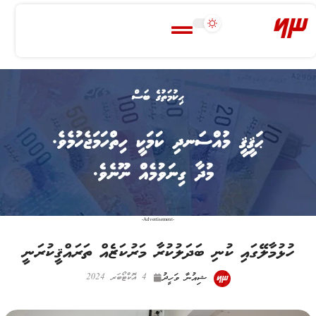
-Advertisement-
ހުޅުމާލޭގައި ކުނި ބަދަލުކުރާ މަރުކަޒެއް ތަރައްޤީކުރަނީ
ޝިއުނާ ވަހީދު
4 އޮކްޓޯބަރ 2024