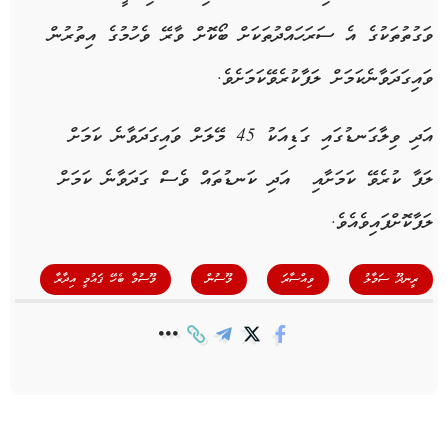
ވަގުތުތަކުގެ އެ ސަރަހައްދުތަކަށް ބޯކޮށް ވާރޭ ވެހުމުގެ އިތުރުން
ވައިގަދަވާނެކަމަށް ލަފާކުރެވޭކަމަށެވެ.
އަދި ވިލާގަނޑުގައި ގަޑިއަކު 45 މޭލަށް ވައިގަދަވާނެ ކަމަށް
ލަފާ ކުރެވޭ ކަމަށާއި އަދި ކަނޑުތައް ވެސް ގަދަވާނެ ކަމަށް
ލަފާކޮށްފައިވެއެވެ.
,
,
,
ރީނދޫ ސަމާލު
ވިއްސާރަ
މޫސުން
މޫސުމާ ބެހޭ ޤައުމީ އިދާރާ