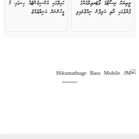
ރީތިރަށް ރިސޯޓުގެ ވޯޓަރވިލާއެއްގެ
ހައިވޭގައި އެކްސިޑެންޓެއް ހިނގައި 5
ފުރާޅުގައި ރޯވި އަލިފާން ނިއްވާލައިފި
މީހުންނަށް އަނިޔާވެއްޖެ
-Advertisement-