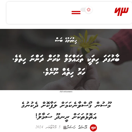
-Advertisement-
މޫސުން ގޯސްވާނެކަމަށް ލަފާކޮށް ދެކުނުގެ
އަތޮޅުތަކަށް ރީނދޫ ސަމާލު!
ޔޫޝަޢު ހަސަން
5 އޮކްޓޯބަރ 2024