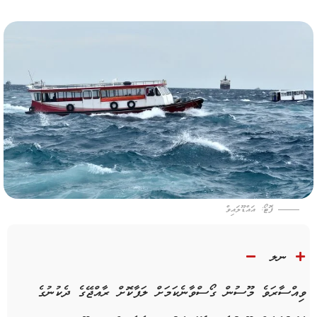
ފޮޓޯ: އައްޑޫލައިވް
ނލ
ވިއްސާރަވެ މޫސުން ގޯސްވާނެކަމަށް ލަފާކޮށް ރާއްޖޭގެ ދެކުނުގެ