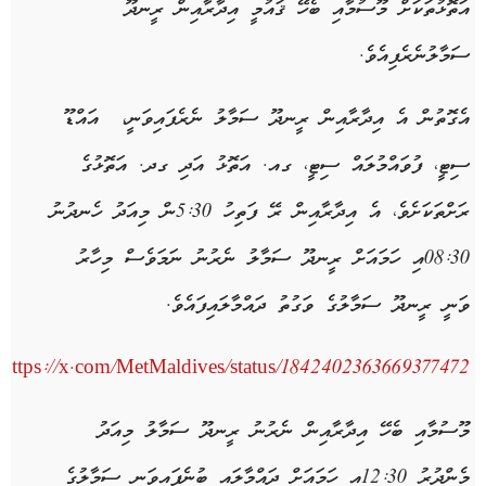
އަތޮޅުތަކަށް މޫސުމާއި ބެހޭ ޤައުމީ އިދާރާއިން ރީނދޫ
ސަމާލުނެރެފިއެވެ.
އެގޮތުން އެ އިދާރާއިން ރީނދޫ ސަމާލު ނެރެފައިވަނީ، އައްޑޫ
ސިޓީ، ފުވައްމުލައް ސިޓީ، ގއ. އަތޮޅު އަދި ގދ. އަތޮޅުގެ
ރަށްތަކަށެވެ، އެ އިދާރާއިން ރޭ ފަތިހު 5:30ން މިއަދު ހެނދުނު
08:30އި ހަމައަށް ރީނދޫ ސަމާލު ނެރުނު ނަމަވެސް މިހާރު
ވަނީ ރީނދޫ ސަމާލުގެ ވަގުތު ދައްމާލައިފައެވެ.
https://x.com/MetMaldives/status/1842402363669377472
މޫސުމާއި ބެހޭ އިދާރާއިން ނެރުނު ރީނދޫ ސަމާލު މިއަދު
މެންދުރު 12:30އި ހަމައަށް ދައްމާލައި ބުނެފައިވަނީ ސަމާލުގެ