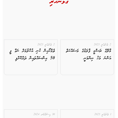
ގުޅުންހުރި
2 ޖެނުއަރީ 2025
2 ޖެނުއަރީ 2025
މާލޭގެ ރަސްމީ ފާލަމުގެ މަސައްކަތް
ވެމްކޯއިން ކުނި އުކާލުމަށް ނަގާ ފީ
އަންނަ މަހު ނިންމަނީ
50 އިންސައްތައިން ދަށްކޮށްފި
1 ޖެނުއަރީ 2025
30 ޑިސެމްބަރ 2024