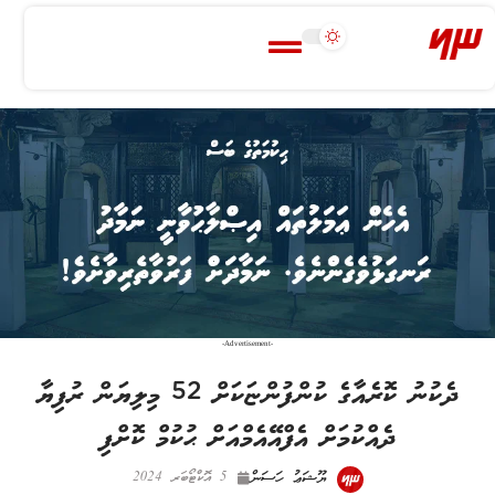
-Advertisement-
ދެކުނު ކޮރެއާގެ ކުންފުންޏަކަށް 52 މިލިޔަން ރުފިޔާ
ދެއްކުމަށް އެފްއޭއެމްއަށް ޙުކުމް ކޮށްފި
ޔޫޝަޢު ހަސަން
5 އޮކްޓޯބަރ 2024