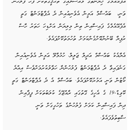
އެފްއޭއެމްގެ ޚިޔާނާތުގެ މައްސަލައިގެ ތަޙުޤީގުތަކަށް ފަހު ފުލުހުން
ވަނީ، ބައްސާމް އަމީން އެވެނިއުއިން ދެ އެޕާޓްމަންޓް ގަތީ
އެފްއޭއެމްގެ ފައިސާއިން ތިން މިލިޔަން އަށްޑިހަ ހަތަރު ހާސް
ރުފިޔާ ބޭނުންކޮށްގެންކަމަށް ތުހުމަތުކޮށްފައެވެ.
އެޔާއެކު ބައްސާމް އަދީލް ޖަލީލް، ހުޅުމާލޭ އަމީން އެވެނިއުއިން
ގަނެފައިވާ ދެ އެޕާޓްމަންޓް ފުލުހުންނާ ހަވާލުކުރުމަށްވެސް އިއްޔެ
ކޯޓުން ވަނީ އަމުރުކޮށްފައެވެ. ބައްސާމް އެ ދެ އެޕާޓްމަންޓް ގަތީ
ކޮވިޑް-19 ގެ އެހީގެ ގޮތުގައި ރާއްޖޭގެ ކުލަބުތަކަށް ފީފާއިން
ދިން ފައިސާއިން ކަމަށް ފުލުހުންގެ ތަހުގީގަށް ވަނީ
ސާބިތުވެފައެވެ.