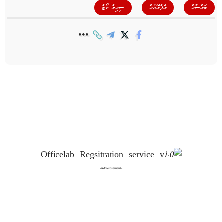
,
,
ބައްސާމް
އެފްއޭއެމް
ސިވިލް ކޯޓް
-Advertisement-