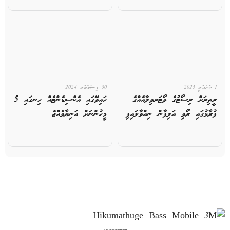
1 ޖެނުއަރީ 2025
30 ޑިސެމްބަރ 2024
ރީތިރަށް ރިސޯޓުގެ ވޯޓަރވިލާއެއްގެ
ހައިވޭގައި އެކްސިޑެންޓެއް ހިނގައި 5
ފުރާޅުގައި ރޯވި އަލިފާން ނިއްވާލައިފި
މީހުންނަށް އަނިޔާވެއްޖެ