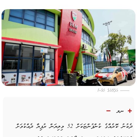
އެފްއޭއެމް ހައުސް
ނލ
ދެކުނު ކޮރެއާގެ ކުންފުންޏަކަށް 52 މިލިޔަން ރުފިޔާ ދެއްކުމަށް