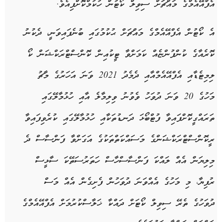
އެފްއޭއެމްގެ މައްޗަށް ސިވިލް ކޯޓުން ހުކުމްކޮށްފިއެވެ.
އެ ކޯޓުން އެފްއޭއެމްގެ މައްޗަށް ޙުކުމުގައި ބުނެފައިވަނީ، ދެކުނު
ކޮރެއާގެ ކުންފުންޏެއް ކަމަށްވާ ޓީކުއިން ކޮންސްޓްރަކްޝަން ކޯ
ލިމިޓެޑާއި އެފްއޭއެމްއާއި ދެމެދު 2021 ވަނަ އަހަރުގެ މާޗު
މަހުގެ 20 ވަނަ ދުވަހު ވެވުނު ވިލިމާލެ އާއި ހުޅުމާލޭގައި
ތަރައްގީކޮށްފައިވާ ފުޓްބޯޅަ ދަނޑުތަކާއި ހުޅުމާލޭގައި ކުރެވިފައިވާ
ރީކޮންސްޓްރަކްޝަންގެ މަސައްކަތްތަކުގެ އަގަށްވާ ފަންސާސް ދެ
މިލިޔަން އެއް ލައްކަ ފަންސާސްހާސް ހަތަރުސަތޭކަ ސާޅީސް
ރުފިޔާ، މި މަހުގެ އެއްވަނަ ދުވަހުން ފެށިގެން އެއް މަސް
ދުވަހުގެ ތެރޭ ސިވިލް ކޯޓަށް ދައްކާ ޚަލާސްކުރުމަށް އެފްއޭއެމްގެ