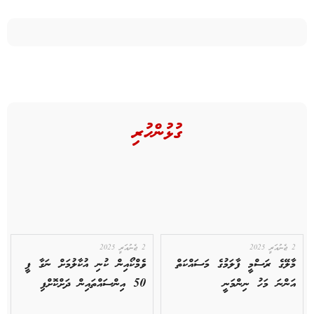
ގުޅުންހުރި
2 ޖެނުއަރީ 2025
2 ޖެނުއަރީ 2025
މާލޭގެ ރަސްމީ ފާލަމުގެ މަސައްކަތް
ވެމްކޯއިން ކުނި އުކާލުމަށް ނަގާ ފީ
އަންނަ މަހު ނިންމަނީ
50 އިންސައްތައިން ދަށްކޮށްފި