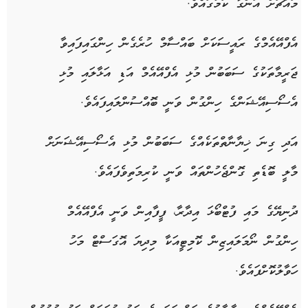
މައްޗަށް އަންގާ ކަމުގައެވެ.
އެފްއޭއެމްގެ ރައީސަކަށް ބައްސާމް ހުރެގެން ހިންގައިފައިވާ
ޖަރީމާތަކުގެ ސަބަބުން މުޅި އެފްއޭއެމް އަޑި އަޅާލައި މުޅި
އެސޯސިއޭޝަންގެ ހިންގުން ވަނީ ބޮއްސުންލައިފައެވެ.
އަދި ގިނަ ޚިޔާނާތްތަކެއްގެ ސަބަބުން މުޅި އެސޯސިއޭޝަނަށް
މާލީ ބޮޑެތި ގޮންޖެހުންތައް ވަނީ ކުރިމަތިވެފައެވެ.
ދުނިޔޭގެ މައި ފުޓްބޯޅަ އިދާރާ، ފީފާއިން ވަނީ އެފްއޭއެމް
ހިންގުން ނޯމަލައިޒިން ކޮމިޓީއަކާ މިދިޔަ އޮގަސްޓް މަހު
ހަވާލުކޮށްފައެވެ.