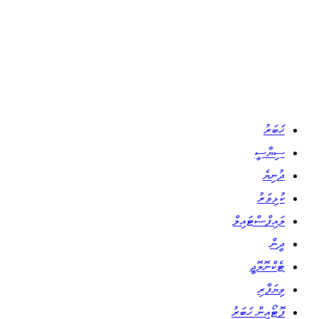
ޚަބަރު
ސިޔާސީ
ދުނިޔެ
ކުޅިވަރު
ލައިފްސްޓައިލް
ދީން
ޓެކްނޮލޮޖީ
ވިޔަފާރި
ފޮޓޯއިން ޚަބަރު