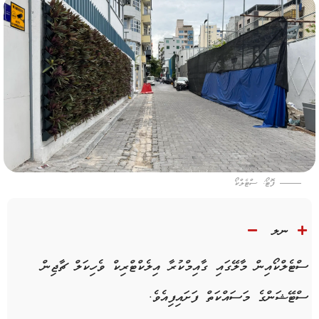
ފޮޓޯ: ސްޓެލްކޯ
ނލ
ސްޓެލްކޯއިން މާލޭގައި ގާއިމްކުރާ އިލެކްޓްރިކް ވެހިކަލް ޗާޖިން
ސްޓޭޝަންގެ މަސައްކަތް ފަށައިފިއެވެ.