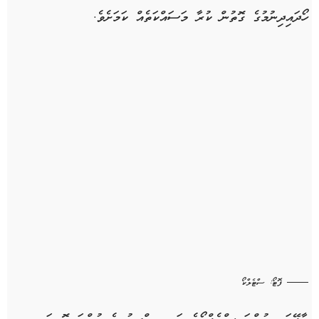
ހޯދައިދިނުމުގެ ގޮތުން ކުރާ މަސައްކަތެއް ކަމަށެވެ.
ފޮޓޯ: ސްޓެލްކޯ