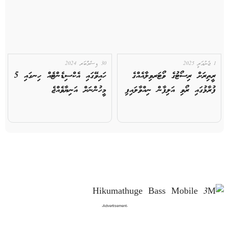
1 ޖެނުއަރީ 2025
30 ޑިސެމްބަރ 2024
ރީތިރަށް ރިސޯޓުގެ ވޯޓަރވިލާއެއްގެ
ހައިވޭގައި އެކްސިޑެންޓެއް ހިނގައި 5
ފުރާޅުގައި ރޯވި އަލިފާން ނިއްވާލައިފި
މީހުންނަށް އަނިޔާވެއްޖެ
-Advertisement-