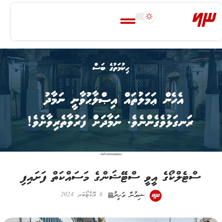
-Advertisement-
ސްޓެލްކޯގެ އީވީ ސްޓޭޝަންގެ މަސައްކަތް ފަށައިފި
ޝިއުނާ ވަހީދު
6 އޮކްޓޯބަރ 2024