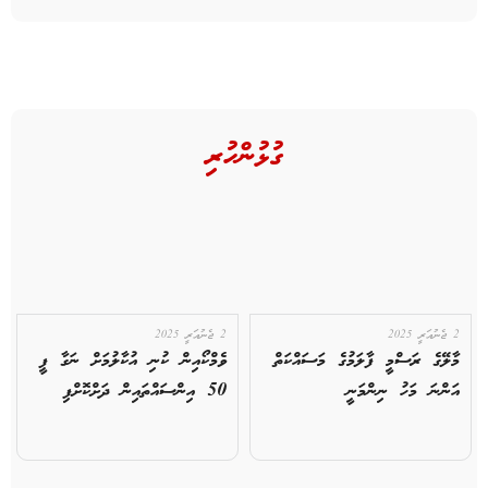
ގުޅުންހުރި
2 ޖެނުއަރީ 2025
2 ޖެނުއަރީ 2025
މާލޭގެ ރަސްމީ ފާލަމުގެ މަސައްކަތް
ވެމްކޯއިން ކުނި އުކާލުމަށް ނަގާ ފީ
އަންނަ މަހު ނިންމަނީ
50 އިންސައްތައިން ދަށްކޮށްފި