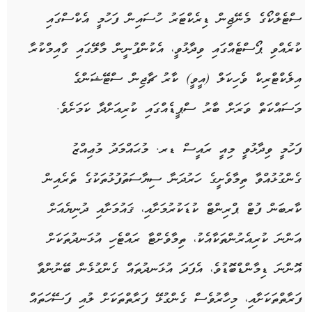
ސްޓެލްކޯގެ މެނޭޖިން ޑިރެކްޓަރު ހުސައިން ފަހުމީ އެކްސްގައި
ކުރެއްވި ޕޯސްޓެއްގައި ވިދާޅުވީ، އެކުންފުނީން މާލޭގައި ގާއިމްކުރާ
އިލެކްޓްރިކް ވެހިކަލް (އީވީ) ކާރު ޗާޖިން ސްޓޭޝަންގެ
މަސައްކަތް ވަރަށް ބާރު ސްޕީޑެއްގައި ކުރިއަށްދާ ކަމަށެވެ.
ފަހުމީ ވިދާޅުވީ މިއީ ރައީސް ޑރ. މުޙައްމަދު މުޢިއްޒު
ގެންގުޅުއްވާ ތިމާވެށީގެ ހަރުދަނާ ސިޔާސަތުފުޅުތަކުގެ ތެރެއިން
ކާރބަން ފުޓް ޕްރިންޓް ކުޑަކުރުމަށާއި، ޤައުމަށާއި ދުނިޔެއަށް
އަންނަ ކުރިއެރުންތަކާއެކު، ތިމާވެށްޓާ ރައްޓެހި އުޅަނދުތަކަށް
އޮންނަ ޑިމާންޑްބޮޑުވެ، އެފަދަ އުޅަނދުތައް ގެންގުޅެން ބޭނުންވާ
ފަރާތްތަކަށާއި، މިހާރުވެސް ގެންގުޅޭ ފަރާތްތަކަށް ލުއި ފަސޭހަތައް