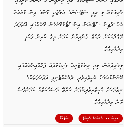
މާލޭގައި ހުންނަ ސްޓެލްކޯގެ މައި އިންޖީނު ގެ ހުންނަ ކޮށީގައި
ގާއިމުކުރާ މި އީވީ ސްޓޭޝަނުގެ އަމާޒަކީ ކޮންމެ ތިން ކާރަކަށް
އެއް ޗާޖިން ސްޓޭޝަން އިންސްޓޯލްކޮށްގެން ކޮރެއާގައި އޮތްފަދަ
މޮޑެލްއަކަށް ރާއްޖެ ގެންދިއުން ކަމަށް މީގެ ކުރިން ފަހުމީ
ވިދާޅުވިއެވެ.
މީގެއިތުރުން، މިއީ އިލެކްޓްރިކް ވެހިކަލްތައް ފުޅާދާއިރާއެއްގައި
ބޭނުންކުރުމަށް އެހީތެރިވެދީ، ދެމެހެއްޓެނިވި ދަތުރުފަތުރުގެ
ނިޒާމަކަށް އެހީތެރިވެދިނުމަށް ކުރެވޭ މަސައްކަތެއް ކަމަށްވެސް
އޭނާ ވިދާޅުވިއެވެ.
,
ރައީސް ޑރ. މުހައްމަދު މުއިއްޒު
ސްޓެކްލޯ