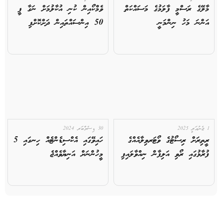
މާލޭގެ ރަސްމީ ފާލަމުގެ މަސައްކަތް
ވެމްކޯއިން ކުނި އުކާލުމަށް ނަގާ ފީ
އަންނަ މަހު ނިންމަނީ
50 އިންސައްތައިން ދަށްކޮށްފި
1 ޖެނުއަރީ 2025
30 ޑިސެމްބަރ 2024
ރީތިރަށް ރިސޯޓުގެ ވޯޓަރވިލާއެއްގެ
ހައިވޭގައި އެކްސިޑެންޓެއް ހިނގައި 5
ފުރާޅުގައި ރޯވި އަލިފާން ނިއްވާލައިފި
މީހުންނަށް އަނިޔާވެއްޖެ