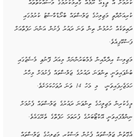
ކުރުމަށް އާ ވީޑިއޯ ރޫމެއް ގާއިމުކުރުމުގެ މަސައްކަތްތައް
ކުރިއަށްދާތީ މަޖިލިހުގެ ޖަލްސާތައް ބްރޯޑްކާސްޓު ކުރުމުގައި
ދަތިތަކެއް ހުރުމުން ތިން ވަނަ ދައުރު ފެށުން އަންނަ ހަފްތާއަށް
ފަސްކޮފިއެވެ.
މަޖިލިސް އިދާރާއިން މެމްބަރުންނަށް މިއަދު ފޮނުވި މެސެޖުގައި
ބުނެފައިވަނީ ތިންވަނަ ދައުރުގެ ޖަލްސާތައް ފެށުމަށް މިހާރު
ހަމަޖެހިފައިވަނީ، މި މަހު 14 ވަނަ ދުވަހުކަމަށެވެ.
މީގެކުރިން މަޖިލީހުގެ ތިންވަނަ ދައުރުގެ ޖަލްސާތައް ފެށުމަށް
ނިންމާފައިވަނީ އޮކްޓޯބަރުގެ ފުރަތަމަ ހަފްތާގެ ތެރޭގައެވެ.
އެގޮތުން ޖަލްސާތައް ފެށުން ލަސްކުރީ މަޖިލީހުގެ ޖަލްސާތައް