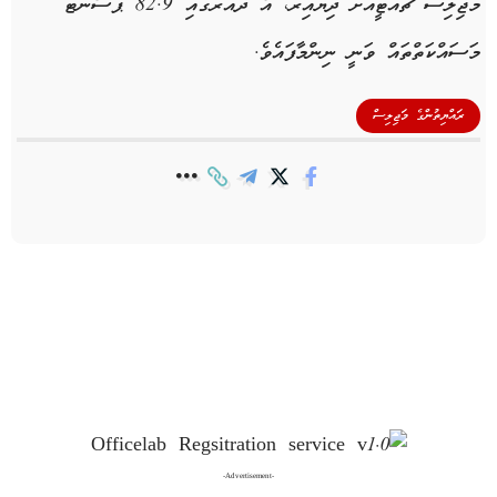
މަޖިލިސް ޗުއްޓީއަށް ދިޔައިރު، އެ ދައުރުގައި 82.9 ޕަސެންޓު
މަސައްކަތްތައް ވަނީ ނިންމާފައެވެ.
ރައްޔިތުންގެ މަޖިލިސް
-Advertisement-