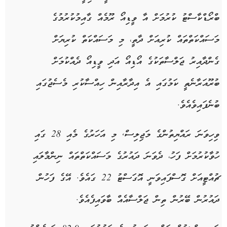
ބްރޯޑްކާސްޓު ކުރުމަށް އާ ވީޑިއޯ ރޫމެއް ގާއިމުކުރުމުގެ
މަސައްކަތްތައް ކުރިއަށް ދާތީ، މި މަސައްކަތް ކުރިޔަށް
ގެންދާއިރު ޖަލްސާތަކުގެ އޯޑިއޯ އަދި ވީޑިއޯ ދެއްކުމަށް
ބުރޫއަރާނެތީ ކަމުގައި އެ އިދާރާއިން ހިއްސާކުރި މެސެޖުގައި
ބުނެފައިވެއެވެ.
ވިހިވަނަ ރައްޔިތުންގެ މަޖިލިސް, މި އަހަރުގެ މެއި 28 ގައި
ހުވާކުރުމަށް ފަހު، ދެވަނަ ދައުރުގެ މަސައްކަތްތައް ނިންމާލައި
ޗުއްޓީއަށް ގޮސްފައިވަނީ އޮގަސްޓު 22 ގައެވެ. އޭގެ ފަހުން
ދައުރުން ބޭރުން ތިން ޖަލްސާއެއް ބާވައިފެއެވެ.