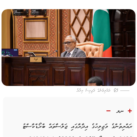
ފޮޓޯ: ރައްޔިތުންގެ މަޖިލިސް އިދާރާ
ނލ
ރައްޔިތުންގެ މަޖިލިހުގެ އިދާރާގައި ޖަލްސާތައް ބްރޯޑްކާސްޓު