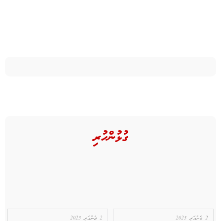
ގުޅުންހުރި
2 ޖެނުއަރީ 2025
2 ޖެނުއަރީ 2025