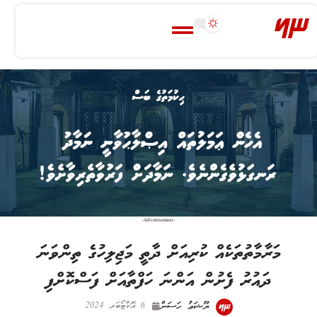
-Advertisement-
މަރާމާތުތަކެއް ކުރިއަށް ދާތީ މަޖިލިހުގެ ތިންވަނަ
ދައުރު ފެށުން އަންނަ ހަފްތާއަށް ފަސްކޮށްފި
ޔޫޝަޢު ހަސަން
6 އޮކްޓޯބަރ 2024