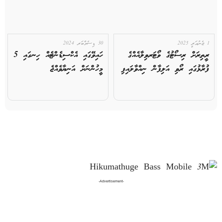
1 ޖެނުއަރީ 2025
30 ޑިސެމްބަރ 2024
ރީތިރަށް ރިސޯޓުގެ ވޯޓަރވިލާއެއްގެ
ހައިވޭގައި އެކްސިޑެންޓެއް ހިނގައި 5
ފުރާޅުގައި ރޯވި އަލިފާން ނިއްވާލައިފި
މީހުންނަށް އަނިޔާވެއްޖެ
-Advertisement-