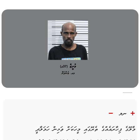
ނލ
މާލޭގެ ފިހާރައެއްގެ ތެރޭގައި މީހަކަށް ވަޅިން ހަމަލާދީ