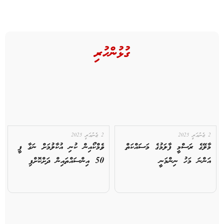
ގުޅުންހުރި
2 ޖެނުއަރީ 2025
2 ޖެނުއަރީ 2025
މާލޭގެ ރަސްމީ ފާލަމުގެ މަސައްކަތް
ވެމްކޯއިން ކުނި އުކާލުމަށް ނަގާ ފީ
އަންނަ މަހު ނިންމަނީ
50 އިންސައްތައިން ދަށްކޮށްފި