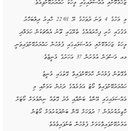
ޒަޚަމްކޮށްލި މައްސަަލައިގައި މީހަކު ހައްޔަރުކޮށްފިއެވެ.
މި މަހުގެ 4 ވަނަ ދުވަހުގެ ރޭ 22:01 ހާއިރު ދިލްބަހާރު
މަގުގައި ހުރި ފިހާރައެއްގެ ތެރޭގައި ތޫނު އެއްޗަކުން ހަމަލާދި
މީހަކު ޒަޚަމްކޮށްލި މައްސަލައިގައި ފުލުހުން ހައްޔަރުކޮށްފައިވަނީ
މއ މަސްފަން އުމުރުން 37 އަހަރުގެ މުނީޒެވެ.
އެގޮތުން ފުލުހުން ހާމަކޮށްފައިވާ ގޮތުގައި މުނީޒު
ހައްޔަރުކޮށްފައިވާ ކޯޓު އަމުރެއްގެ ދަށުން ކަމަށާއި މި
މައްސަލައިގައި އޭނާގެ ބަންދާއި މެދު ގޮތެއް ނިންމުމަށް ކޯޓަށް
ހާޒިރުކުުރުމުން 7 ދުވަހަށް އޭނާ ބަންދުކުރުމަށް ކޯޓުން
އަމުރުކޮށްފައިވާކަމަށް ފުލުހުން ބުނެފައިވެއެވެ.