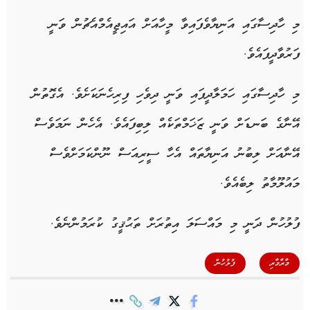
މި ހާދިސާގައި އަނިޔާވެފައިވާ މީހާއަށް އައިޖީއެމްއެޗުން ވަނީ
ފަރުވާދީފައެވެ.
މި ހާދިސާގައި ހަމަލާދީފައި ވަނީ ދިވެހި ފިރިހެނަކަށެވެ. އެގޮތުން
އޭނާގެ ބަނޑަށް ވަނީ ޒަޚަމްތަކެއް ލިބިފައެވެ. އެހެން ނަމަވެސް
އޭނާއަށް ލިބުނު އަނިޔާތައް އެހާ ސީރިއަސް ނޫންކަމަށްވެސް
މައުލޫމާތު ލިބެއެވެ.
ފުލުހުން ދަނީ މި މައްސަލަ އިތުރަށް ތަޙުޤީގު ކުރަމުންނެވެ.
,
މާރާމާރި
ފުލުހުން