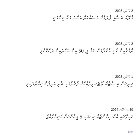
2 ޖެނުއަރީ 2025
މާލޭގެ ރަސްމީ ފާލަމުގެ މަސައްކަތް އަންނަ މަހު ނިންމަނީ
2 ޖެނުއަރީ 2025
ވެމްކޯއިން ކުނި އުކާލުމަށް ނަގާ ފީ 50 އިންސައްތައިން ދަށްކޮށްފި
1 ޖެނުއަރީ 2025
ރީތިރަށް ރިސޯޓުގެ ވޯޓަރވިލާއެއްގެ ފުރާޅުގައި ރޯވި އަލިފާން ނިއްވާލައިފި
30 ޑިސެމްބަރ 2024
ހައިވޭގައި އެކްސިޑެންޓެއް ހިނގައި 5 މީހުންނަށް އަނިޔާވެއްޖެ