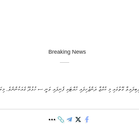
ިބިފައިވާ ގޮތުގައި މި ކުއްޖާ ދަންޖެހިފައި ހުއްޓައި ފެނިފައި ވަނީ ސ ހުޅުދޫ ގެއަކުންނެވެ.
މިކަ