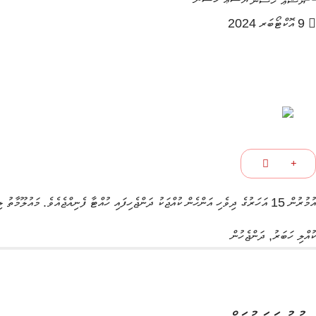
9 އޮކްޓޯބަރ 2024
އުމުރުން 15 އަހަރުގެ ދިވެހި އަންހެން ކުއްޖަކު ދަންޖެހިފައި ހުއްޓާ ފެނިއްޖެއެވެ.
މައުލޫމާތު ލ
ކުއްލި ހަބަރު
,
ދަންޖެހުން