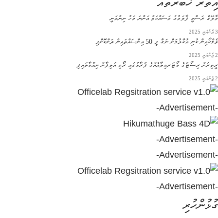
އިތުރު ޚަބަރުތައް
މާލޭގެ ރަސްމީ ފާލަމުގެ މަސައްކަތް އަންނަ މަހު ނިންމަނީ
3 ޖެނުއަރީ 2025
ވެމްކޯއިން ކުނި އުކާލުމަށް ނަގާ ފީ 50 އިންސައްތައިން ދަށްކޮށްފި
2 ޖެނުއަރީ 2025
ރީތިރަށް ރިސޯޓުގެ ވޯޓަރވިލާއެއްގެ ފުރާޅުގައި ރޯވި އަލިފާން ނިއްވާލައިފި
2 ޖެނުއަރީ 2025
-Advertisement-
-Advertisement-
-Advertisement-
-Advertisement-
ގުޅުންހުރި