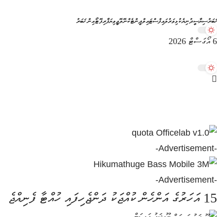
ޚަބަރު
ސިޔާސީ
ދުނިޔެ
ކުޅިވަރު
ލައިފްސްޓައިލް
ދީން
ޓެކްނޮލޮޖީ
ވިޔަފާރި
ފޮޓޯއިން ޚަބަރު
6 އޯގަސްޓް 2026
-Advertisement-
-Advertisement-
15 އަހަރުގެ އަންހެން ކުއްޖަކު ދަންޖެހިފައި ހުއްޓާ ފެނިއްޖެ
ޔޫޝަޢު ހަސަން