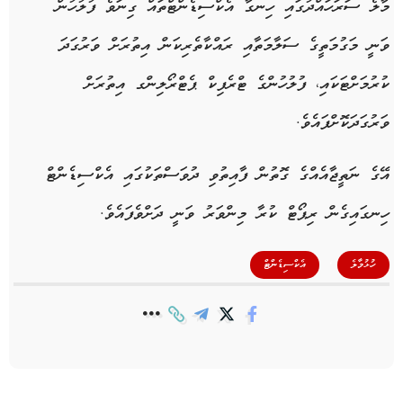
މާލެ ސަރަހައްދުގައި ހިނގާ އެކްސިޑެންޓްތައް ގިނަވެ ފުލުހުން
ވަނީ މަގުމަތީގެ ސަލާމަތާއި ރައްކާތެރިކަން އިތުރަށް ވަރުގަދަ
ކުރުމަށްޓަކައި، ފުލުހުންގެ ޓްރެފިކް ޕެޓްރޯލިންގ އިތުރަށް
ވަރުގަދަކޮށްފައެވެ.
އޭގެ ނަތީޖާއެއްގެ ގޮތުން ފާއިތުވި ދުވަސްތަކުގައި އެކްސިޑެންޓް
ހިނގައިގެން ރިޕޯޓް ކުރާ މިންވަރު ވަނީ ދަށްވެފައެވެ.
,
ހުޅުމާލެ
އެކްސިޑެންޓް