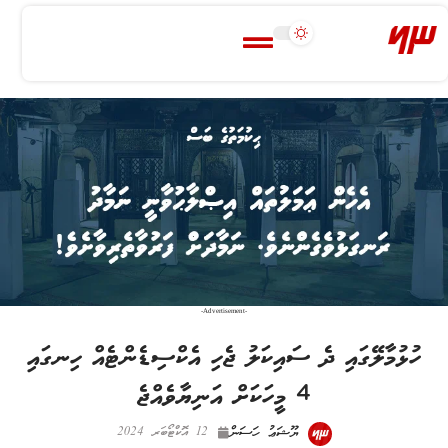
-Advertisement-
ހުޅުމާލޭގައި ދެ ސައިކަލު ޖެހި އެކްސިޑެންޓެއް ހިނގައި
4 މީހަކަށް އަނިޔާވެއްޖެ
ޔޫޝަޢު ހަސަން
12 އޮކްޓޯބަރ 2024