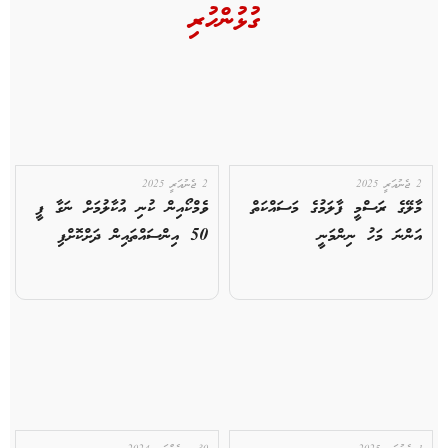
ގުޅުންހުރި
2 ޖެނުއަރީ 2025
2 ޖެނުއަރީ 2025
މާލޭގެ ރަސްމީ ފާލަމުގެ މަސައްކަތް
ވެމްކޯއިން ކުނި އުކާލުމަށް ނަގާ ފީ
އަންނަ މަހު ނިންމަނީ
50 އިންސައްތައިން ދަށްކޮށްފި