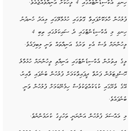
ހިނގި އެކްސިޑެންޓެއްގައި 4 މީހަކަށް އަނިޔާވެއްޖެއެވެ.
ފުލުހުން ހާމަކޮށްފައިވާ ގޮތުގައި ހުޅުމާލޭގައި މިއަދު ހެނދުނު
ހިނގި މި އެކްސިޑެންޓްގައި ދެ ސައިކަލުގައި ތިބި 4
މީހުންނަށް ވެސް އެކި ވަރުގެ އަނިޔާތައް ވަނީ ލިބިފައެވެ.
މީގެ އިތުރުން އެކްސިޑެންޓްގައި އަނިޔާވި މީހުންނަށް ހުޅުމާލެ
ހޮސްޕިޓަލުން ފަރުވާ ދީފައިވާކަމަށް ފުލުހުން ބުނެފައި ވާއިރު،
އޭގެ ތެރޭގައި ކުޑަކުއްޖަކުވެސް ހިމެނޭކަމަށް ފުލުހުން ވަނީ
ބުނެފައެވެ.
މި މައްސަލަ ފުލުހުން އަންނަނީ ތަހުގީގު ކުރަމުންނެވެ.