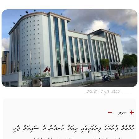
ހުޅުމާލެ ޕޮލިސް ސްޓޭޝަން
ނލ
ހުޅުމާލެ ފުރަތަމަ ފިޔަވަހީގައި މިއަދު ހެނދުނު ދެ ސައިކަލު ޖެހި