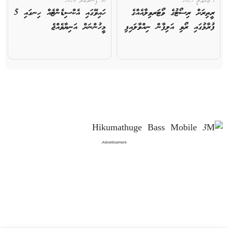
1 ޖެނުއަރީ 2025
30 ޑިސެމްބަރ 2024
ރީތިރަށް ރިސޯޓުގެ ވޯޓަރވިލާއެއްގެ
ހައިވޭގައި އެކްސިޑެންޓެއް ހިނގައި 5
ފުރާޅުގައި ރޯވި އަލިފާން ނިއްވާލައިފި
މީހުންނަށް އަނިޔާވެއްޖެ
-Advertisement-