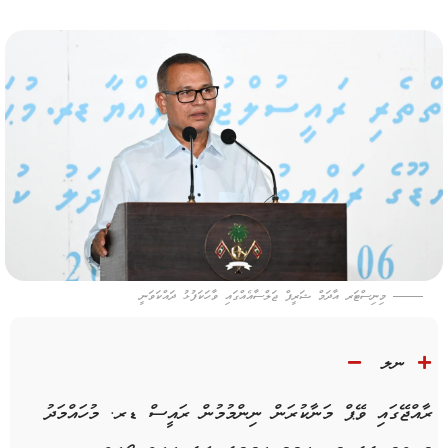
މިނިސްޓަރ އާދަމް ޝަރީފް ޖަލްސާއެއްގައި ވާހަކަފުޅު ދައްކަވަނީ
ނލ
ރާއްޖޭގައި ވޭޕް މަނާކުރަން ނިންމުމުން ރައީސް ޑރ. މުހައްމަދު