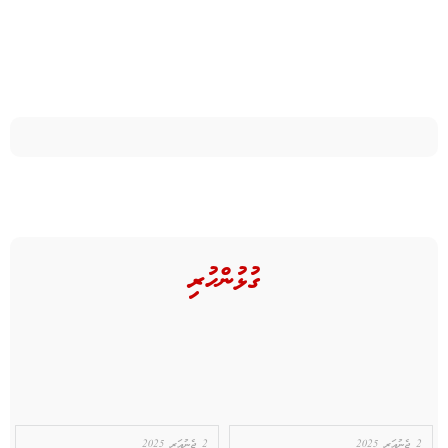
ގުޅުންހުރި
2 ޖެނުއަރީ 2025
2 ޖެނުއަރީ 2025