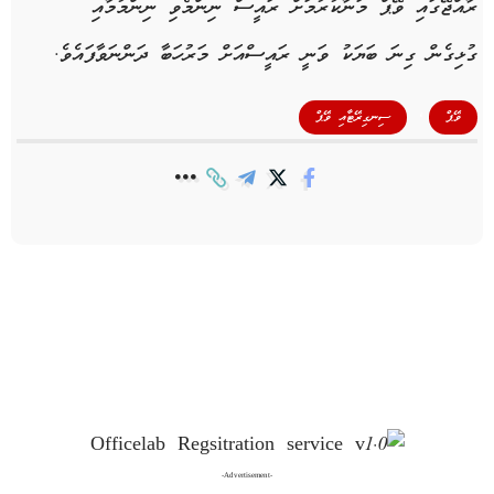
ރާއްޖޭގައި ވޭޕް މަނާކުރުމަށް ރައީސް ނިންމެވި ނިންމުމާއި
ގުޅިގެން ގިނަ ބަޔަކު ވަނީ ރައީސްއަށް މަރުހަބާ ދަންނަވާފައެވެ.
,
ވޭޕް
ސިނގިރޭޓާއި ވޭޕް
-Advertisement-