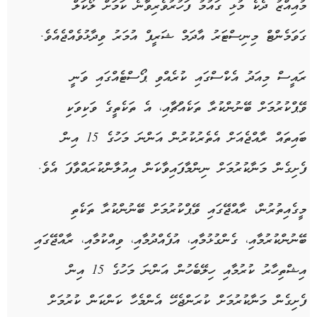
މުއިއްޒު ދެކެ މުޅި ގައުމު ފަހުރުވެރިވާނެ ކަމަށް ލޯކަލް
ގަވަމެންޓް މިނިސްޓަރު އާދަމް ޝަރީފް އުމަރު ވިދާޅުވެއްޖެއެވެ.
ރައީސް މިއަދު އެކްސްގައި ކުރެއްވި ޕޯސްޓެއްގައި ވަނީ
ވޭޕްކުރުމަށް ބޭނުންކުރާ ތަކެއްޗާއި، އެ ތަކެތީގެ ވަކިވަކި
ބައިތައް ރާއްޖެއަށް އެތެރުކުރުން އަންނަ މަހުގެ 15 އިން
ފެށިގެން މަނާކުރުމަށް ނިންމާފައިވާކަން އިއުލާންކުރައްވާފަ އެވެ.
މީގެއިތުރުން، ރާއްޖޭގައި ވޭޕްކުރުމަށް ބޭނުންކުރާ ތަކެތި
ބޭނުންކުރުމާއި، ގެންގުޅުމާއި، އުފެއްދުމާއި، ވިއްކުމާއި، ރާއްޖޭގައި
އިޝްތިހާރު ކުރުމާއި ހިލޭބެހުން އަންނަ މަހުގެ 15 އިން
ފެށިގެން މަނާކުރުމަށް ކުރަންޖެހޭ އެންމެހާ ކަންކަން ކުރުމަށް