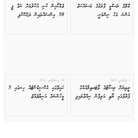
މާލޭގެ ރަސްމީ ފާލަމުގެ މަސައްކަތް
ވެމްކޯއިން ކުނި އުކާލުމަށް ނަގާ ފީ
އަންނަ މަހު ނިންމަނީ
50 އިންސައްތައިން ދަށްކޮށްފި
1 ޖެނުއަރީ 2025
30 ޑިސެމްބަރ 2024
ރީތިރަށް ރިސޯޓުގެ ވޯޓަރވިލާއެއްގެ
ހައިވޭގައި އެކްސިޑެންޓެއް ހިނގައި 5
ފުރާޅުގައި ރޯވި އަލިފާން ނިއްވާލައިފި
މީހުންނަށް އަނިޔާވެއްޖެ