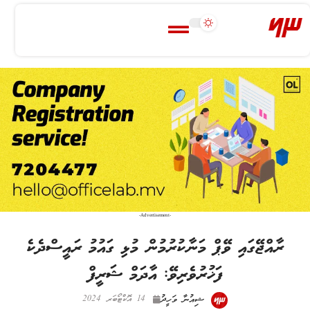
-Advertisement-
ރާއްޖޭގައި ވޭޕް މަނާކުރުމުން މުޅި ގައުމު ރައީސްދެކެ
ފަޚުރުވެރިވޭ: އާދަމް ޝަރީފް
ޝިއުނާ ވަހީދު
14 އޮކްޓޯބަރ 2024