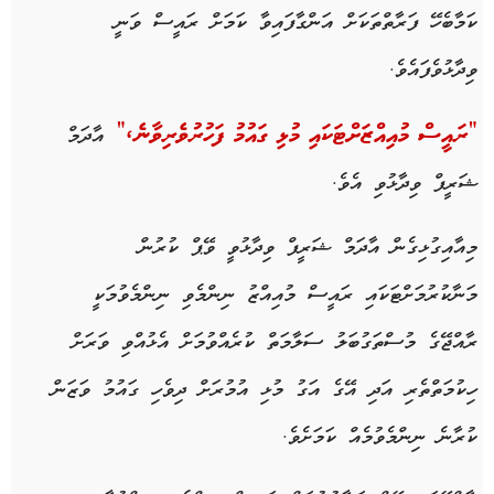
ކަމާބެހޭ ފަރާތްތަކަށް އަންގާފައިވާ ކަމަށް ރައީސް ވަނީ
ވިދާޅުވެފައެވެ.
އާދަމް
“ރައީސް މުއިއްޒަށްޓަކައި މުޅި ގައުމު ފަހުރުވެރިވާނެ،”
ޝަރީފް ވިދާޅުވި އެވެ.
މިއާއިގުޅިގެން އާދަމް ޝަރީފް ވިދާޅުވީ ވޭޕް ކުރުން
މަނާކުރުމަށްޓަކައި ރައީސް މުއިއްޒު ނިންމެވި ނިންމެވުމަކީ
ރާއްޖޭގެ މުސްތަގުބަލު ސަލާމަތް ކުރެއްވުމަށް އެޅުއްވި ވަރަށް
ހިކުމަތްތެރި އަދި އޭގެ އަގު މުޅި އުމުރަށް ދިވެހި ގައުމު ވަޒަން
ކުރާނެ ނިންމެވުމެއް ކަމަށެވެ.