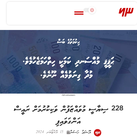
-Advertisement-
228 ސިޔާސީ މުވައްޒަފުން ވަކިކުުރުމަށް ރައީސް
އަންގަވައިފި
ޔޫޝަޢު ހަސަން
15 އޮކްޓޯބަރ 2024