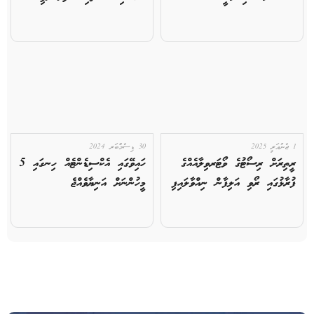
1 ޖެނުއަރީ 2025
30 ޑިސެމްބަރ 2024
ރީތިރަށް ރިސޯޓުގެ ވޯޓަރވިލާއެއްގެ
ހައިވޭގައި އެކްސިޑެންޓެއް ހިނގައި 5
ފުރާޅުގައި ރޯވި އަލިފާން ނިއްވާލައިފި
މީހުންނަށް އަނިޔާވެއްޖެ