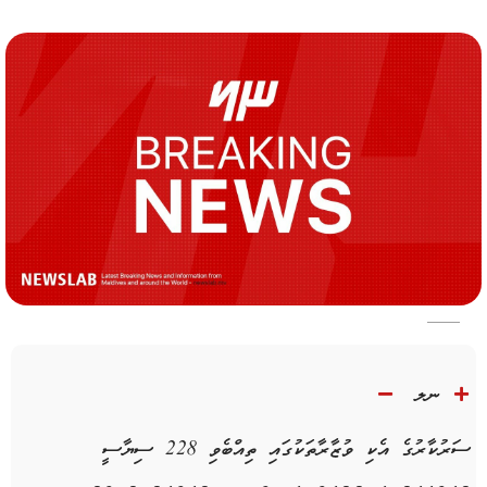
ނލ
ސަރުކާރުގެ އެކި ވުޒާރާތަކުގައި ތިއްބެވި 228 ސިޔާސީ