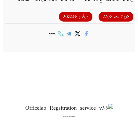
,
ރައީސް ޑރ، މުއިއްޒު
ސިޔާސީ މުވައްޒަފުން
-Advertisement-