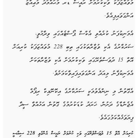
މުވައްޒަފަކު ވަކިކުރުމަށް ރައީސް ޑރ މުޙައްމަދު މުޢިއްޒު
އަންގަވައިފިއެވެ.
އެމަނިކުފަނު ކުރެއްވި އެކްސް ޕޯސްޓެއްގައި ވިދާޅުވީ،
ސަރުކާރުގެ އެކި ވުޒާރާތަކުގައި ތިބި 228 މުވައްޒަފަކު ކުރިއަށް
އޮތް 15 ދުވަސްތެރޭގައި ވަކިކުރުމަށް އެކި ވުޒާރާތަކަށް
އެމަނިކުފާނު މިއަދު އަންގަވައިފައިވާކަމަށެވެ.
އެގޮތުން މި ނިންމެވުމަކީ ސަރުކާރުގެ އިކޮނޮމިކް ރިފޯމް
އެޖެންޑާގެ ދަށުން، ޚަރަދު ކުޑަކުރުމުގެ ގޮތުން އަޅުއްވާ ސީދާ
ފިޔަވަޅެއްކަމުގައެވެ.
ކުރިއަށް އޮތް 15 ދުވަސްތެރޭގައި ވަކި ކުރުމަށް ރައީސް އެންގެވި 228 ސިޔާސީ