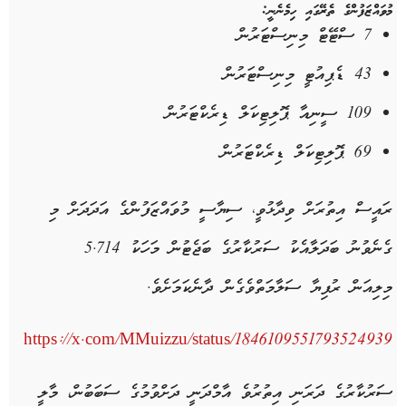
މުވައްޒަފުންގެ ތެރޭގައި ހިމެނެނީ:
7 ސްޓޭޓް މިނިސްޓަރުން
43 ޑެޕިއުޓީ މިނިސްޓަރުން
109 ސީނިއާ ޕޮލިޓިކަލް ޑިރެކްޓަރުން
69 ޕޮލިޓިކަލް ޑިރެކްޓަރުން
ރައީސް އިތުރަށް ވިދާޅުވީ، ސިޔާސީ މުވައްޒަފުންގެ އަދަދަށް މި
ގެނެވުނު ބަދަލާއެކު ސަރުކާރުގެ ބަޖެޓުން މަހަކު 5.714
މިލިއަން ރުފިޔާ ސަލާމަތްވެގެން ދާނެކަމަށެވެ.
https://x.com/MMuizzu/status/1846109551793524939
ސަރުކާރުގެ ދަރަނި އިތުރުވެ އާމްދަނީ ދަށްވުމުގެ ސަބަބުން، މާލީ