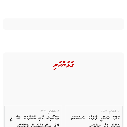
ގުޅުންހުރި
2 ޖެނުއަރީ 2025
2 ޖެނުއަރީ 2025
މާލޭގެ ރަސްމީ ފާލަމުގެ މަސައްކަތް
ވެމްކޯއިން ކުނި އުކާލުމަށް ނަގާ ފީ
އަންނަ މަހު ނިންމަނީ
50 އިންސައްތައިން ދަށްކޮށްފި