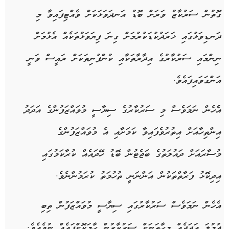
ގޮތުން ސަރުކާޒު ވަރަށް ބޮޑު އަނދަވަޅަކަށް ވެއްޓިފައިވާ މި
ދަނޑިވަޅުގައި ޚަރަދުކުޑަކުރުމަށް ގިނަ ފިޔަވަޅުތަކެއް އެޅުމަށް
ނިންމައި ސަރުކާރުގެ އިދާރާތަކާއި ކުންފުނިތަކަށް ރައީސް ވަނީ
އަންގަވައިފައެވެ.
އެެހެން ނަމަވެސް މި ސަރުކާރުގެ ސިޔާސީ މުވައްޒަފުންގެ އަދަދު
އިންތިހާއަށް އިތުރުވެފައިވާ ކަމަށާއި އެ މުވައްޒަފުންގެ
މުސާރައަށް ދައުލަތުގެ ބަޖެޓުން ބޮޑު ހޭދައެއް ކުރާކަމުގައި
އިދިކޮޅު ފަރާތްތަކުން އަންނަނީ ތުހުމަތު ކުރަމުންނެވެ.
އެހެން ނަމަވެސް ސަރުކާރުގައި ސިޔާސީ މުވައްޒަފުން ތިބި
ޖުމުލަ އަދަދެއް މިހާތަނަށް ސަރުކާރުން ހާމަކޮށްފައެއް ނުވެއެވެ.