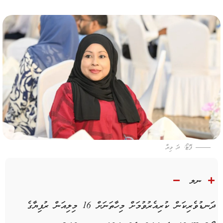
ފޮޓޯ: ދަ މިރާ
ނލ
ދަނޑުވެރިކަން ކުރިއެރުވުމަށް މިހާތަނަށް 16 މިލިއަން ރުފިޔާގެ