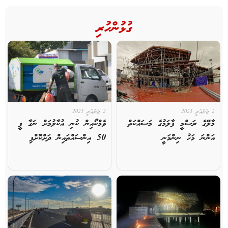
ގުޅުންހުރި
2 ޖެނުއަރީ 2025
2 ޖެނުއަރީ 2025
މާލޭގެ ރަސްމީ ފާލަމުގެ މަސައްކަތް
ވެމްކޯއިން ކުނި އުކާލުމަށް ނަގާ ފީ
އަންނަ މަހު ނިންމަނީ
50 އިންސައްތައިން ދަށްކޮށްފި