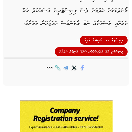
ލޯނުތަކަކަށް ހެދުމަށް ވެސް މިނިސްޓްރީން މަސައްކަތް ކުރާ
ކަމަށާއި ލަސްތަކެއް ނުވެ އެކަންވެސް ހަމަޖެހޭނެ ކަމަށެވެ.
,
މިނިސްޓަރު ޑރ. އައިޝަތު ރަމީލާ
މިނިސްޓްރީ އޮފް އެގްރިކަލްޗަރ އެންޑް އެނިމަލް އެފެއާޒް