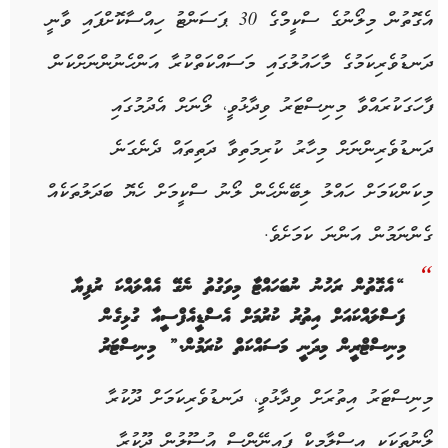
އެގޮތުން މިލޯނުގެ ސްކީމްގެ 30 ޕަސަންޓު ހިއްސާކޮށްފައި ވާނީ
ދަނޑުވެރިކަމުގެ މާހައުލުގައި މަސައްކަތްކުރާ އަންހެނުންނަށްކަން
ފާހަގަކުރައްވާ މިނިސްޓަރު ވިދާޅުވީ، ލޯނަށް އެދުމުގައި
ދަނޑުވެރިންނަށް މިހާރު ކުރިމަތިވާ ދަތިތައް ދެނެގަނެ
މިކަންކަމަށް ހައްލު ލިބޭނެހެން ލޯނު ސްކީމަށް ހެޔޮ ބަދަލުތަކެއް
ގެންނަމުން އަންނަ ކަމަށެވެ.
“އެގޮތުން ރަހުނު ނުބަހައްޓާ މިވަގުތު ނެގޭ އެއްލައްކަ ރުފިޔާ
ފަސްލައްކައަށް އިތުރު ކުރުމަށް އެސްޑީއެފްސީއާ ގުޅިގެން
މިނިސްޓްރީން މިދަނީ މަސައްކަތް ކުރަމުން.” މިނިސްޓަރު
މިނިސްޓަރު އިތުރަށް ވިދާޅުވީ، ދަނޑުވެރިކަމަށް ދޫކުރާ
ލޯނުތަކަކީ އިސްލާމިކް ފައިނޭންސް އުސޫލުން ދޫކުރާ