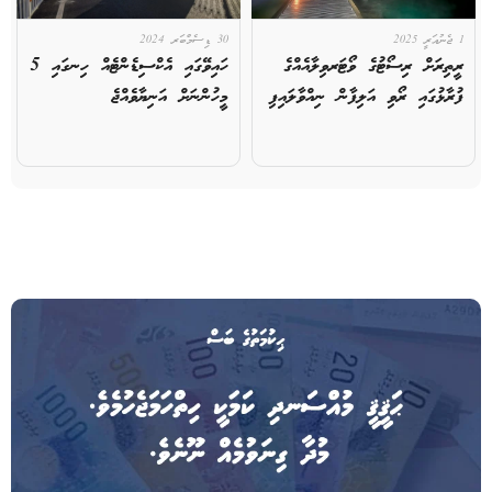
1 ޖެނުއަރީ 2025
30 ޑިސެމްބަރ 2024
ރީތިރަށް ރިސޯޓުގެ ވޯޓަރވިލާއެއްގެ
ހައިވޭގައި އެކްސިޑެންޓެއް ހިނގައި 5
ފުރާޅުގައި ރޯވި އަލިފާން ނިއްވާލައިފި
މީހުންނަށް އަނިޔާވެއްޖެ