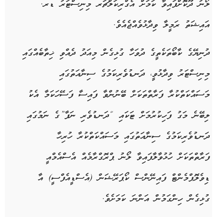
ލޯނު ދޫކޮށްފައިވާ ކަމަށް އެގްރިކަލްޗަރ މިނިސްޓަރު ޑރ.
އައިޝަތު ރަމީލާ ވިދާޅުވެއްޖެއެވެ.
ދުނިޔޭގެ ކާބޯތަކެތީގެ ދުވަހާ ގުޅިގެން މިއަދު ދެއްވި ޚިތާބެއްގައި
މިނިސްޓަރު ވިދާޅުވީ، ދަނޑުވެރިކަމުގެ ސިނާއަތުގައި
މަސައްކަތްކުރާ ފަރާތްތަކަށް ބޭނުންވާ ފައިސާ ފަސޭހަކަމާ އެކު
ލިބޭނެ މަގު ފަހިކުރުމަށް ޓަކައި “ދަނޑުވެރި ނަފާ”ގެ ނަމުގައި
ދަނޑުވެރިކަމުގެ ސިނާއަތުގައި މަސައްކަތްކުރާ ހުރިހާ
ފަރާތްތަކަށް ހުޅުވާލާފައިވާ ލޯނު ޕްރޮގްރާމެއް އެސްއެމްއީ
ޑިވެލޮޕްމެންޓް ފައިނޭންސް ކޯޕަރޭޝަން (އެސްޑީއެފްސީ) އާ
ގުޅިގެން ހިންގަމުން އަންނަ ކަމަށެވެ.