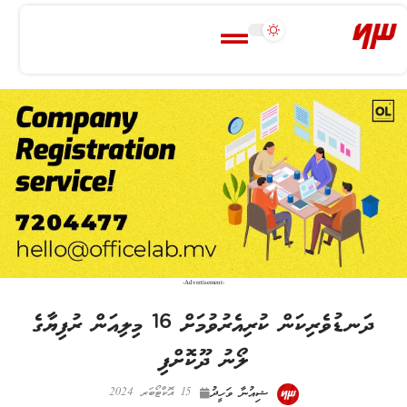
-Advertisement-
ދަނޑުވެރިކަން ކުރިއެރުވުމަށް 16 މިލިއަން ރުފިޔާގެ
ލޯނު ދޫކޮށްފި
ޝިއުނާ ވަހީދު
15 އޮކްޓޯބަރ 2024