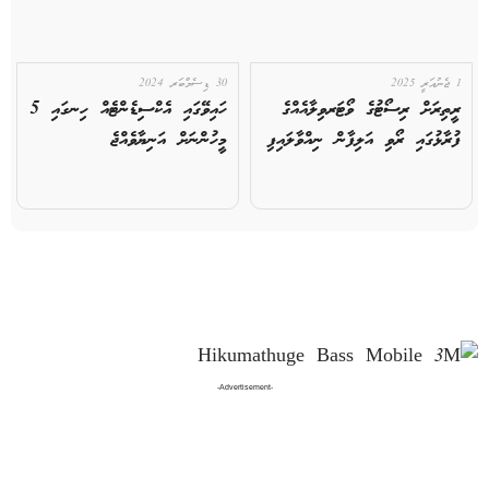
1 ޖެނުއަރީ 2025
30 ޑިސެމްބަރ 2024
ރީތިރަށް ރިސޯޓުގެ ވޯޓަރވިލާއެއްގެ
ހައިވޭގައި އެކްސިޑެންޓެއް ހިނގައި 5
ފުރާޅުގައި ރޯވި އަލިފާން ނިއްވާލައިފި
މީހުންނަށް އަނިޔާވެއްޖެ
-Advertisement-