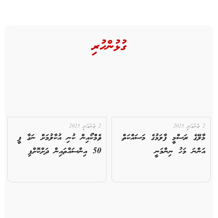
ގުޅުންހުރި
2 ޖެނުއަރީ 2025
2 ޖެނުއަރީ 2025
މާލޭގެ ރަސްމީ ފާލަމުގެ މަސައްކަތް
ވެމްކޯއިން ކުނި އުކާލުމަށް ނަގާ ފީ
އަންނަ މަހު ނިންމަނީ
50 އިންސައްތައިން ދަށްކޮށްފި