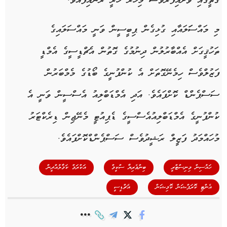
ގޯތީގައި ވަށައިފާރުވެސް މިހާރު ހުރީ ރާނައިފައެވެ.
މި މައްސަަލައާއި ގުޅިގެން ޕިބީސީން ވަނީ މައްސަލައިގެ
ތަހުޤީގަށް އެއްބާރުލުން ދިނުމުގެ ގޮތުން އެޗްޑީސީގެ އެމްޑީ
ފަޒުލްވެސް ހިމެނޭގޮތަށް އެ ކުންފުނީގެ ބޯޑުގެ މެމްބަރުން
ސަސްޕެންޑް ކޮށްފައެވެ. އަދި އެމްޑަބްލިއު އެސްސީން ވަނީ އެ
ކުންފުނީގެ އެމްޑަބްލިއުއެސްސީގެ ޑެޕިއުޓީ މެނޭޖިން ޑިރެކްޓަރު
މުހައްމަދު ފަޒީލް ރަޝީދުވެސް ސަސްޕެންޑްކޮށްފައެވެ.
,
,
,
ހައުސިން މިނިސްޓްރީ
ބިންވެރިޔާ ސްކީމް
އަކްރަމް ކަމާލުއްދީން
,
އެންޓި ކޮރަޕްޝަން ކޮމިޝަން
އެޗްޑީސީ