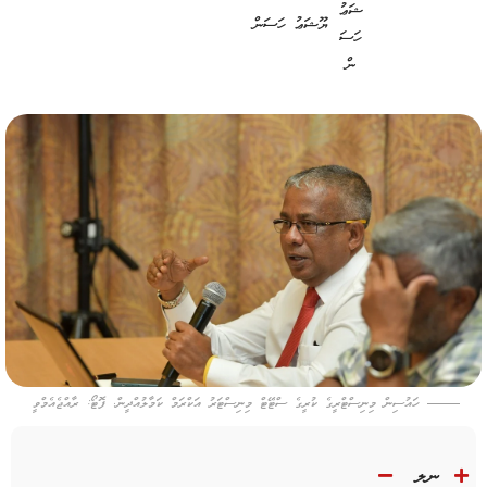
ޔޫޝަޢު ހަސަން
ހައުސިން މިނިސްޓްރީގެ ކުރީގެ ސްޓޭޓް މިނިސްޓަރު އަކްރަމް ކަމާލުއްދީން. ފޮޓޯ: ރާއްޖެއެމްވީ
ނލ