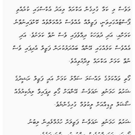
މަވެސް މި ކަމާ ގުޅިގެން އަކްރަމް މިއަދު އެކްސްގައި ކުރެއްވި
ޕޯސްޓެއްގައިވަނީ، ފަޒީލްއާ އެއްވެސް މުއާމަލާތެއް ކޮށްފައިނުވާނެ
ކަމަށާއި، އަދި ދުވަހަކު ދިމާވެފައި ވެސް ނުވާ ކަމަށެވެ. އަދި
އެއްވެސް ކަމެއްގައި އޭނާއާ ބައްދަލުކުރަން ފަޒީލް އެދިފައި ވެސް
ނުވާ ކަމަށް އަކްރަމް ވިދާޅުވިއެވެ.
ގޯތި ވައްކަމުގެ މައްސަލަ ސަމާލު ކަމަށް އައީ ފަޒީލް ރަޝީދުގެ
ޝަރުތު ހަމަނުވި ނަމަވެސް، އޭނާއަށް ގޯތި ދީފައިވާ ލިޔެކިޔުމެއް
ސޯޝަލް މީޑިއާއަށް ލީކުވުމާ ގުޅިގެންނެވެ.
ޝަރުތު ހަމަނުވި ނަމަވެެސް ފަޒީލަށް ހުޅުމާލެއިން ލިބުނު