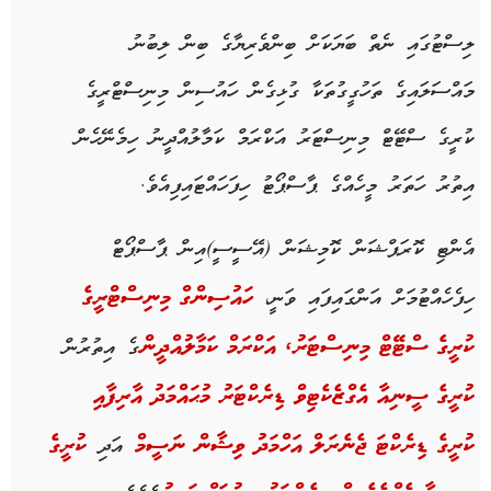
ލިސްޓުގައި ނެތް ބަޔަކަށް ބިންވެރިޔާގެ ބިން ލިބުނު
މައްސަލައިގެ ތަހުގީގުތަކާ ގުޅިގެން ހައުސިން މިނިސްޓްރީގެ
ކުރީގެ ސްޓޭޓް މިނިސްޓަރު އަކްރަމް ކަމާލުއްދީނު ހިމެނޭހެން
އިތުރު ހަތަރު މީހެއްގެ ޕާސްޕޯޓު ހިފަހައްޓައިފިއެވެ.
އެންޓި ކޮރަޕްޝަން ކޮމިޝަން (އޭސީސީ)އިން ޕާސްޕޯޓް
ހިފެހެއްޓުމަށް އަންގައިފައި ވަނީ،
ހައުސިންގް މިނިސްޓްރީގެ
ގެ އިތުރުން
ކުރީގެ ސްޓޭޓް މިނިސްޓަރު، އަކްރަމް ކަމާލުއްދީން
ކުރީގެ ސީނިއާ އެގްޒެކެޓިވް ޑިރެކްޓަރު މުޙައްމަދު އާރިފާއި
އަދި
ކުރީގެ ޑިރެކްޓަ ޖެނެރަލް އަހްމަދު ވިޝާން ނަސީމް
ކުރީގެ