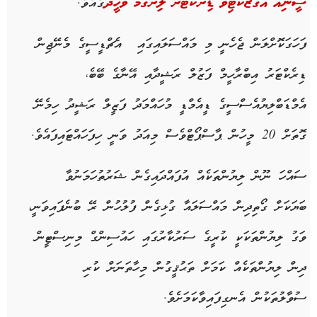
ގެއެވެ.
ސީނިއާ އެގްޒެކެޓިވް ޑިރެކްޓަރު ލިރުގަމް ވަހީދު
ފަހަގަކޮށްލަން ޖެހެނީ މި މައްސަލައިގައި އެޗްޑީސީގެ މެނޭޖިން
ޑިރެކްޓަރު އިބްރާހީމް ފަޒުލް ރަޝީދާއި އޭނާގެ ބޭބެ،
އެމްޑަބްލިޔުއެސްސީގެ ޑީއެމްޑީ މުހައްމަދު ފަޒީލް ރަޝީދު ހިމެނޭ
ގޮތަށް 20 މީހުން ޕާސްޕޯޓްވެސް މިއަދު ވަނީ ހިފަހައްޓައިފައެވެ.
ސައްހަ ނޫން ލިޔުންތަކެއް އުފައްދައިގެން ޝަރުތުހަމަނުވާ
ބަޔަކަށް ގޯތިދިން މައްސަލައާ ގުޅިގެން ފުލުހުން ރޭ ބުނެފައިވަނީ،
ވަގު ލިޔުންތަކަކީ ކުރީގެ ސަރުކާރުގައި ހައުސިންގް މިނިސްޓީން
ދިން ލިޔުންތަކެއް ކަމަށް ތަޙުޤީގުން މިހާތަނަށް ކުރި
ސުވާލުތަކުން އެނގިފައިވާކަމަށެވެ.