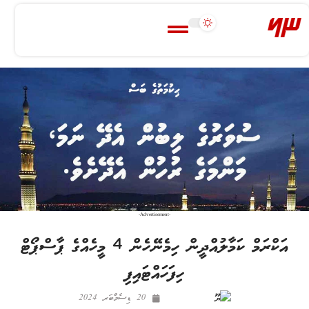
-Advertisement-
އަކްރަމް ކަމާލުއްދީން ހިމެނޭހެން 4 މީހެއްގެ ޕާސްޕޯޓް
ހިފަހައްޓައިފި
20 ޑިސެމްބަރ 2024