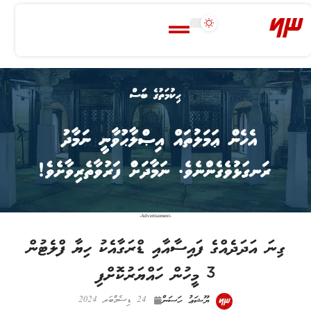
-Advertisement-
ގިނަ އަދަދެއްގެ ފައިސާއާއި ޑްރަގާއެކު ހިޔާ ފްލެޓުން
3 މީހުން ހައްޔަރުކޮށްފި
ޔޫޝަޢު ހަސަން
24 ޑިސެމްބަރ 2024