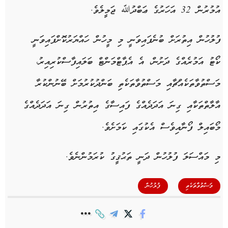
އުމުރުން 32 އަހަރުގެ ޢަބްދުﷲ ޖަމީލެވެ.
ފުލުހުން އިތުރަށް ބުނެފައިވަނީ މި މީހުން ހައްޔަރުކޮށްފައިވަނީ
ކޯޓު އަމުރެއްގެ ދަށުން، އެ އެޕާޓްމަންޓް ބަލައިފާސްކުރިއިރު،
މަސްތުވާތަކެއްޗާއި މަސްތުވާތަކެތި ބަންދުކުރުމަށް ބޭނުންކުރާ
އާލާތްތަކާއި ގިނަ އަދަދެއްގެ ފައިސާގެ އިތުރުން ގިނަ އަދަދެއްގެ
މޯބައިލް ފޯނާއިވެސް އެކުގައި ކަމަށެވެ.
މި މައްސަލަ ފުލުހުން ދަނީ ތަޙުޤީގު ކުރަމުންނެވެ.
,
މަސްތުވާތަކެތި
ފުލުހުން