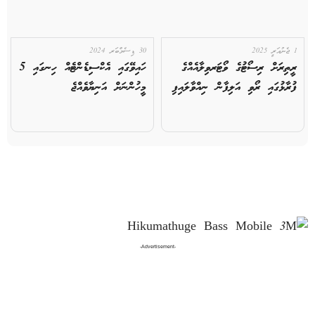
1 ޖެނުއަރީ 2025
30 ޑިސެމްބަރ 2024
ރީތިރަށް ރިސޯޓުގެ ވޯޓަރވިލާއެއްގެ
ހައިވޭގައި އެކްސިޑެންޓެއް ހިނގައި 5
ފުރާޅުގައި ރޯވި އަލިފާން ނިއްވާލައިފި
މީހުންނަށް އަނިޔާވެއްޖެ
-Advertisement-