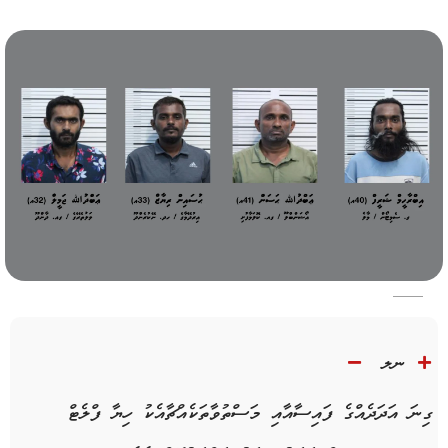
ނލ
ގިނަ އަދަދެއްގެ ފައިސާއާއި މަސްތުވާތަކެއްޗާއެކު ހިޔާ ފްލެޓް