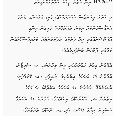
H9-20-11 އިން ހަތަރު މީހަކު ހައްޔަރުކޮށްފިއެވެ.
މި ހަތަރު މީހުންވެސް ހައްޔަރުކޮށްފައިވަނީ، ފުލުހުންގެ ޑްރަގް
އެންފޯސްމަންޓަށް ލިބުނު މައުލޫމާތަކާ ގުޅިގެން ހިންގި
އޮޕަރޭޝަނެއްގައި ހިޔާ ފްލެޓްގެ އެޕާޓްމަންޓެއް ބަލައިފާސްކޮށްގެން
ކަމުގައި ފުލުހުން ބުނެފައިވެއެވެ.
އެގޮތުން އިއްޔެ ހައްޔަރުކުރި ތިން މީހުންނަކީ، ގ. ސެމިޓޯން،
އުމުރުން 40 އަހަރުގެ އިބްރާހީމް ޝަރީފާއި ގއ. ކޮލަމާފުށި/
އޯޝަންބްލޫ، އުމުރުން 41 އަހަރުގެ ޢަބްދުﷲ ޙަސަންގެ
އިތުރުން ހދ. ނޭކުރެންދޫ/ އިރުދޭމާގެ، އުމުރުން 33 އަހަރުގެ
ޙުސައިން ރިޔާޒު (33އ) އަދި ގއ. ދާންދޫ/ ވަލުތެރޭގެ،