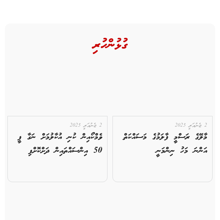
ގުޅުންހުރި
2 ޖެނުއަރީ 2025
2 ޖެނުއަރީ 2025
މާލޭގެ ރަސްމީ ފާލަމުގެ މަސައްކަތް
ވެމްކޯއިން ކުނި އުކާލުމަށް ނަގާ ފީ
އަންނަ މަހު ނިންމަނީ
50 އިންސައްތައިން ދަށްކޮށްފި