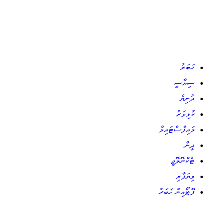
ޚަބަރު
ސިޔާސީ
ދުނިޔެ
ކުޅިވަރު
ލައިފްސްޓައިލް
ދީން
ޓެކްނޮލޮޖީ
ވިޔަފާރި
ފޮޓޯއިން ޚަބަރު