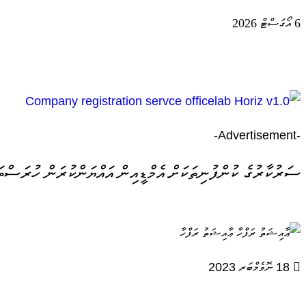
6 އޯގަސްޓް 2026
-Advertisement-
ސަރުކާރުގެ ކުންފުނިތަކަށް އެމްޑީއިން އައްޔަންކުރަން ހުރަސްތަ
ޢާއިޝަތު ރަފްހާ
18 ނޮވެމްބަރ 2023