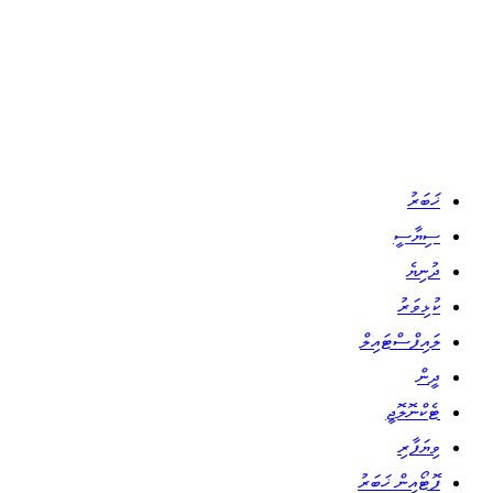
ޚަބަރު
ސިޔާސީ
ދުނިޔެ
ކުޅިވަރު
ލައިފްސްޓައިލް
ދީން
ޓެކްނޮލޮޖީ
ވިޔަފާރި
ފޮޓޯއިން ޚަބަރު