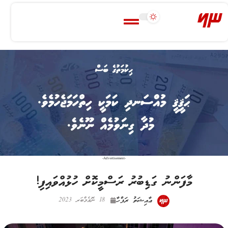
-Advertisement-
މާފަންނު ގަޑިބުރު ރަސްމީކޮށް ހުޅުއްވައިފި!
ޢާއިޝަތު ރަފްހާ
18 ނޮވެމްބަރ 2023