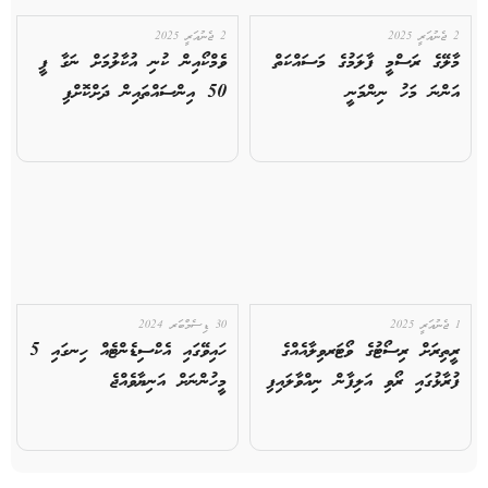
2 ޖެނުއަރީ 2025
2 ޖެނުއަރީ 2025
މާލޭގެ ރަސްމީ ފާލަމުގެ މަސައްކަތް
ވެމްކޯއިން ކުނި އުކާލުމަށް ނަގާ ފީ
އަންނަ މަހު ނިންމަނީ
50 އިންސައްތައިން ދަށްކޮށްފި
1 ޖެނުއަރީ 2025
30 ޑިސެމްބަރ 2024
ރީތިރަށް ރިސޯޓުގެ ވޯޓަރވިލާއެއްގެ
ހައިވޭގައި އެކްސިޑެންޓެއް ހިނގައި 5
ފުރާޅުގައި ރޯވި އަލިފާން ނިއްވާލައިފި
މީހުންނަށް އަނިޔާވެއްޖެ