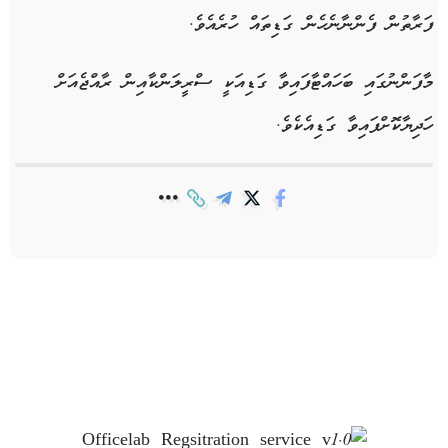
ފަރާތުން ފެންނާނެހެން ގަޑިތައް ހުރެއެވެ.
މާފަންނުގައި ބަހައްޓާފައިވާ ގަޑިއަކީ ސްރީލަންކާއިން ރާއްޖެއަށް
ހަދިޔާކޮށްފައިވާ ގަޑިއެކެވެ.