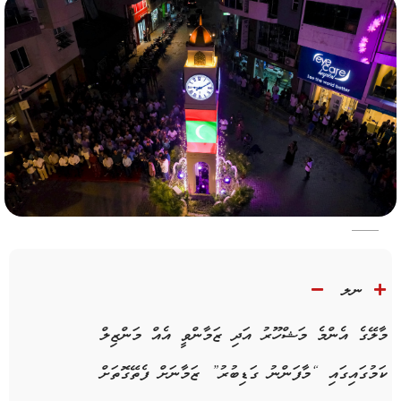
ނލ
މާލޭގެ އެންމެ މަޝްހޫރު އަދި ޒަމާންވީ އެއް މަންޒިލް
ކަމުގައިގައި “މާފަންނު ގަޑިބުރު” ޒަމާނަށް ފެތޭގޮތަށް