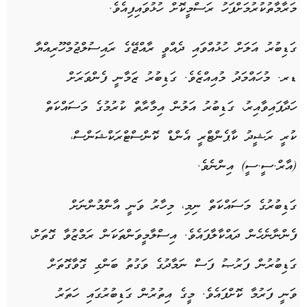
މަރާމާތުކުރުމަށްފަހު ރަސްމީކޮށް ހުޅުވައިފިއެވެ.
ގަޑިބުރު އަލަށް ހުޅުއްވައި ދެއްވީ ރާއްޖޭގެ ރައިސުލްޖުމްހޫރިއްޔާ
ޑރ. މުހައްމަދު މުއިއްޒެވެ. ގަޑިބުރު ޒަމާނީ ފެންވަރަށް
ހަދާފައިވާއިރު، ގަޑިބުރު އަލުން އިމާރާތް ކުރުމުގެ މަސައްކަތް
ކުރީ ރަޝީދު ކާޕެންޓްރީ އެންޑް ކޮންސްޓްރަކްޝަންސް،
(އާރް.ސީ.ސީ) އިންނެވެ.
ގަޑިބުރުގެ މަސައްކަތް ނިމި، މިހާރު ވަނީ އާންމުންނަށް
ފެންނާނެހެން ދައްކާލާފައެވެ. އިސްލާމީވަންތަކަން ރަމްޒުވާ ގޮތަށް،
ގަޑިބުރުން ފަރުޞު ފަސް ނަމާދުގެ ވަގުތު ބަންގި ގޮވާގޮތަށް
ވަނީ ފަރުމާ ކޮށްފައެވެ. މީގެ އިތުރުން ގަޑިބުރުގައި ހަތަރު