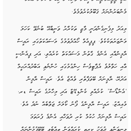
މެންބަރުންނަށް ޤަބޫލުކުރެވުމެވެ.
މިއަދު މިފެނިގެންދަނީ މާޒީ ތަކުރާރު ވަނީބާއޭ ބުނެވޭ ކަހަލަ
މަންޒަރުތަކެކެވެ. ޕީޕީއެމް ހޯއްދެވުމުގެ މަސައްކަތުގައި ރައީސް
ޔާމީންއާއި އެންމެ ގާތުން މަސައްކަތް ކުރެއްވި، އަދި ޕީއެންސީ
އާއި ހަވާލުވެ އެޕާޓީވެސް ހިންގުމުގައި ހުންނެވި އަބްދުއްރަޙީމް
އަދުރޭ، ޔާމީނަށް ބޭވަފާތެރި ވެއްޖެ އެވެ. ރައީސް ޔާމީން
‘އެންޑޯސް” ކުރެއްވި ކެންޑިޑޭޓް އަދި މިހާރުގެ ރައީސް ޑރ.
މުއިއްޒު، ރައީސް ޔާމީންގެ ފޯނު ކޯލަށް ޖަވާބެއް ނުދެ އެވެ.
ރައީސް ޔާމީނަށް ހުކުމް ކުރި ދުވަހާއި އެންމެ ފުރަތަމަ
މިނިވަންވި ދުވަހު ކީރިތި ކުރައްވަން ތިއްބެވި ބޭބޭފުޅުންނަށް