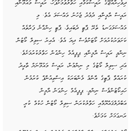
ދިވެހިރާއްޖޭގެ ރައީސްކަމާއި ހަވާލުވުމަށްފަހު، ރައީސް މައުމޫނާއި
ރައީސް ޔާމީނާއި ދެމެދު ޖެހުނު މައްސަލަ އެވެ. މި
މައްސަލަގަނޑު ތެރޭ ޕާޓީ ދެބައިވެ، ޕާޓީ ހިންގާނެ ފަރާތެއް
ކަށަވަރުކުރުމަށް ކޯޓަށްވެސް ދިޔަ އެވެ. އެއިރު ސިވިލް ކޯޓުން
ނިންމީ ރައީސް ޔާމީނާއި ޕީޕީއެމް ހިންގުން ހަވާލުކުރުމަށެވެ.
އަދި ސިވިލް ކޯޓުގެ މި ނިންމުން، ރައީސް މައުމޫނަށް ތާއީދު
ކުރައްވާ ޕާޓީގެ އާންމު މެންބަރަކު އިސްތިއުނާފް ކުރުމުން
ހައިކޯޓުންވެސް ނިންމީ، ޕީޕީއެމް ހިންގަން ޔާމީން
އަބްދުލްޤައްޔޫމާއި ހަވާލުކުރަން ސިވިލް ކޯޓުން ހުކުމް ކުރީ
ރަނގަޅަށް ކަމަށެވެ.