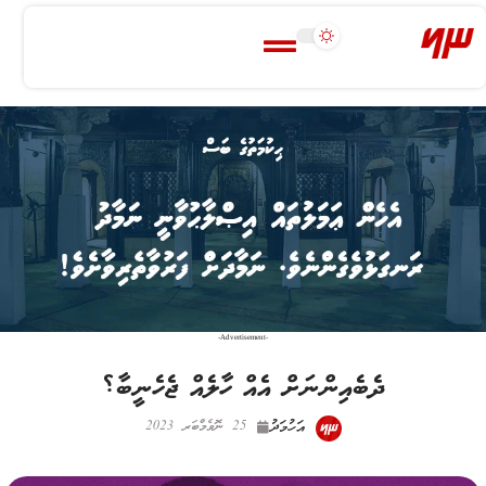
-Advertisement-
ދެބެއިންނަށް އެއް ހާލެއް ޖެހެނީބާ؟
އަހުމަދު
25 ނޮވެމްބަރ 2023