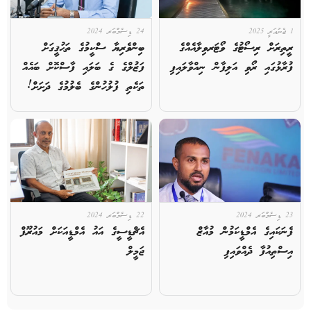
1 ޖެނުއަރީ 2025
24 ޑިސެމްބަރ 2024
ރީތިރަށް ރިސޯޓުގެ ވޯޓަރވިލާއެއްގެ
ބިންވެރިޔާ ސްކީމުގެ ތަޙުޤީގަށް
ފުރާޅުގައި ރޯވި އަލިފާން ނިއްވާލައިފި
ފަޒުލްގެ ގެ ބަލައި ފާސްކޮށް ބައެއް
ތަކެތި ފުލުހުންގެ ބެލުމުގެ ދަށަށް!
23 ޑިސެމްބަރ 2024
22 ޑިސެމްބަރ 2024
ފެނަކައިގެ އެމްޑީކަމުން މުއާޒް
އެޗްޑީސީގެ އައު އެމްޑީއަކަށް މައުރޫފް
އިސްތިއުފާ ދެއްވައިފި
ޖަމީލް