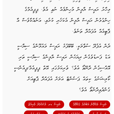
މިހާރު ރައީސް ޔާމީން މުހިންމެއް ނުވި އެވެ. ޕީޕީއެމްގެ
ހިންގުމުން ރައީސް ޔާމީން އެކަހެރި ކުރެވި، އަނެއްކާވެސް އާ
ޕާޓީއެއް އުފައްދާ ތަނެވެ.
ދެން އުފެދޭ ސުވާލަކީ، ބޭބޭފުޅު ރައީސް މައުމޫންގެ ސިޔާސީ
އަޑު ފަނޑުވެގެން ދިޔަހެން ރައީސް ޔާމީންގެ ސިޔާސީ ތަރި
އޮއްސިގެން ދާނޭތޯ އެވެ؟ ވެރިކަމުގައި އޮތް ޕީޕީއެމް/ޕީއެންސީ
ކޯލިޝަނުގެ ކިތައް ޕަސެންޓް އަލަށް އުފައްދާ ޕާޓީއަށް
ގެންދެވިދާނެތޯ އެވެ؟
,
,
ރައީސް މައުމޫން އަބްދުލް ގައްޔޫމް
ރައީސް ޑރ. މުހައްމަދު މުއިއްޒު