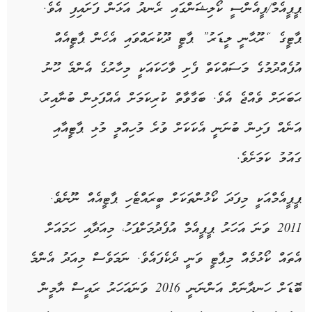
ޕީޕީއެމް/ޕީއެންސީ ކޯލިޝަންގައި ރެނދު އަޅަން ފަށައިފި އެވެ.
ޕާޓީގެ “ރޫޙާނީ ލީޑަރު” ޕާޓީ ދޫކުރައްވައި އެހެން ޕާޓީއެއް
އުފެއްދުމުގެ މަސައްކަތް ފެށި ވާހަކައަކީ މިހާރުގެ އެންމެ ހޫނު
ޙަބަރަށް ވެއްޖެ އެވެ. ބަގާވާތް ކުރިކަމަށް އެއްފަޅިން ބުނާއިރު،
އަނެއް ފަޅިން ބުނަނީ އެކަކަށް ވުރެ މުހިއްމީ މުޅި ޕާޓީއާއި
ގައުމު ކަމަށެވެ.
ޕީޕީއެމްއަކީ މިފަދަ ކޯޅުންތަކަށް ބީރައްޓެހި ޕާޓީއެއް ނޫނެވެ.
2011 ވަނަ އަހަރު ޕީޕީއެމް އުފެދުމަށްފަހު، މިއަދާއި ހަމައަށް
އެތައް ކޯޅުމެއް މިޕާޓީ ވަނީ ދެކެފައެވެ. ނަމަވެސް މިއަދު އެންމެ
ބޮޑަށް ހަނދާނަށް އަންނަނީ 2016 ވަނައަހަރު ރައީސް ޔާމީން