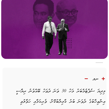
ނލ
މިދިޔަ ސެޕްޓެމްބަރު މަހު 30 ވަނަ ދުވަހު ބޭއްވުނު ރިޔާސީ
އިންތިޚާބުގެ ދެވަނަ ބުރު ކާމިޔާބުކޮށް، ވެރިކަމާއި ހަވާލުވި