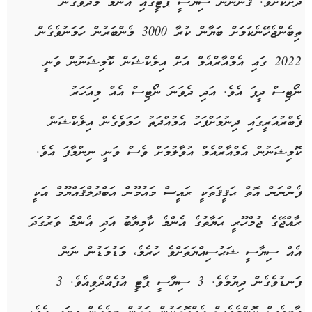
ދަށްކޮށެވެ. ޤާނޫނުން ސިޔާސީ ޕާޓީގައި އެންމެ މަދުވެގެން
ތިބެންޖެހޭނެކަމަށް ބަޔާން ކުރާ 3000 މެންބަރުން ހަމަނުވެގެން
2022 ގައި އެމްއާރްއެމް އަށް އިލެކްޝަން ކޮމިޝަނުން ވަނީ
ނޯޓިސް ދީފަ އެވެ. އަދި ދެވަނަ ނޯޓިސް އެއް މިއަހަރު
ފެބްރުއަރީގައި ދިނުމަށްފަހު އެމުއްދަތު ހަމަވެގެން އިލެކްޝަން
ކޮމިޝަނުން އެމްއާރްއެމް އުވާލުމަށް ވެސް ވަނީ ނިންމާފަ އެވެ.
ފެންނަން އޮތް ޙަޤީޤަތަކީ ރައީސް މައުމޫން އަބްދުލްޤައްޔޫމް އަކީ
ރާއްޖޭގެ ޖުމްހޫރީ ޙަޔާތުގެ އެންމެ ކާމިޔާބު އަދި އެންމެ ވަރުގަދަ
އެއް ސިޔާސީ ޝަޙުސިއްޔަތަށްވެ ހުރެމެ، މަޑުމަޑުން ނަން
ފަނޑުވެގެން ދިޔުމެވެ. 3 ސިޔާސީ ޕާޓީ އުފެއްދެވިއެވެ. 3