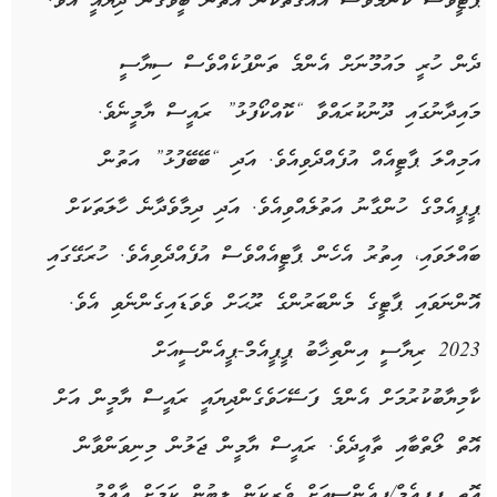
ޕާޓީވެސް ކޮންމެވެސް އެއްގޮތަކުން އަތުން ބީވެގެން ދިޔައީ އެވެ.
ދެން ހުރީ މައުމޫނަށް އެންމެ ތަންފުކެއްވެސް ސިޔާސީ
މައިދާނުގައި ދޫނުކުރައްވާ “ކޮއްކޯފުޅު” ރައީސް ޔާމީނެވެ.
އަމިއްލަ ޕާޓީއެއް އުފެއްދެވިއެވެ. އަދި “ބޭބޭފުޅު” އަތުން
ޕީޕީއެމްގެ ހުންގާނު އަތުލެއްވިއެވެ. އަދި ދިމާވެދާނެ ހާލަތަކަށް
ބައްލަވައި، އިތުރު އެހެން ޕާޓީއެއްވެސް އުފެއްދެވިއެވެ. ހުރަގޭގައި
އޮންނަވައި ޕާޓީގެ މެންބަރުންގެ ރޫޙަށް ވެވަޑައިގެންނެވި އެވެ.
2023 ރިޔާސީ އިންތިޚާބު ޕީޕީއެމް-ޕީއެންސީއަށް
ކާމިޔާބުކުރުމަށް އެންމެ ފަސޭހަވެގެންދިޔައީ ރައީސް ޔާމީން އަށް
އޮތް ލޯތްބާއި ތާއީދެވެ. ރައީސް ޔާމީން ޖަލުން މިނިވަންވާން
އޮތީ ޕީޕީއެމް/ޕީއެންސީއަށް ވެރިކަން ލިބުން ކަމަށް ޢާއްމު