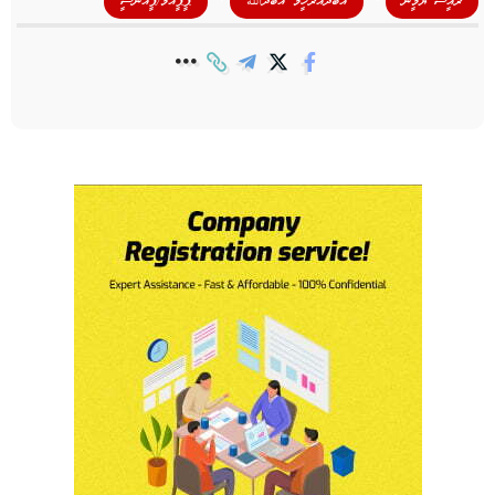
,
,
ރައީސް ޔާމީން
އަބްދުއްރަހީމް އަބްދުالله
ޕީޕީއެމް/ޕީއެންސީ