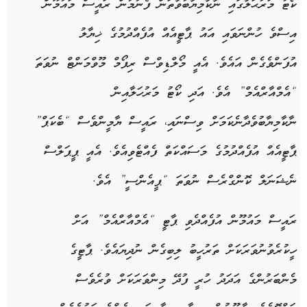
ކޯޓު މަރުޙަލާގައި ނާކާމިޔާބުވާތަން ފެނުމުން ރައީސް މައުމޫން
އިސްވެ ހުންނަވައި އައު ޕާޓީއެއް އުފެއްދުމުގެ ޚިޔާލު
އުފަންވެގެން އައެވެ. އެއީ މޯލްޑިވްސް ރިފޯމް މޫވްމަންޓް ނުވަތަ
“އެމްއާރްއެމް” އެވެ. އަދި ކޯޓު މަރުހަލާއިން
ނާކާމިޔާބުވެދާނެކަމަށް ވިސްނައި، ރައީސް ޔާމީންވެސް “ބެކަޕް”
ޕާޓީއެއް އުފެއްދުމުގެ މަސައްކަތް ފެއްޓެވިއެވެ. އެއީ ޕީޕަލްސް
ނެޝަނަލް ކޮންގްރެސް ނުވަތަ “ޕީއެންސީ” އެވެ.
ރައީސް މައުމޫން އުފެއްދެވި ޕާޓީ “އެމްއާރްއެމް” އަށް
ހީކުރެވުނުވަރަކަށް ތަރުހީބު ލިބިގެން ނުދިޔައެވެ. ޕާޓީގެ
މެންބަރުންގެ އަދަދު ހުރީ ފުދޭ މިންވަރަކަށް ވުރެވެސް