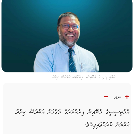
އެމްޓީސީސީ ގެ މެނޭޖިންގ ޑިރެކްޓަރ އަބްދުﷲ ޒިޔާދު
ނލ
އެމްޓީސީސީގެ މެނޭޖިން ޑިރެކްޓަރުގެ މަގާމަށް އަބްދުﷲ ޒިޔާދު
އައްޔަން ކުރައްވައިފިއެވެ.