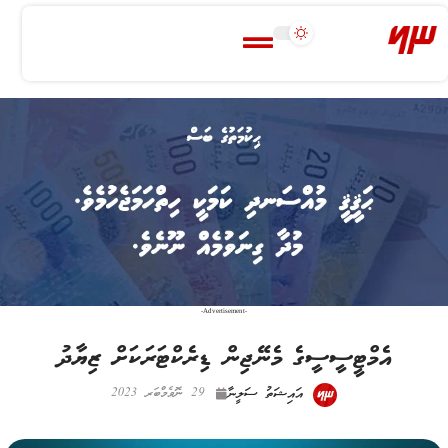
-Advertisement-
އެމްޓީސީސީގެ މެނޭޖިން ޑިރެކްޓަރަކަށް ޒިޔާދު
އައިޝަތު ސަލީނާ
29 ނޮވެމްބަރ 2023