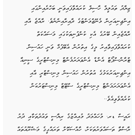
ޒިޔާދު ތައުލީމް ހާސިލް ކުރައްވާފައިވަނީ ބަހްރެއިންގައި
އިންޖިނިއަރިން މެނޭޖްމަންޓުގެ ދާއިރާއިންނެވެ. ރާއްޖެ އާއި
ރާއްޖެއިން ބޭރުގެ އެކި ކުންފުނިތަކުގައި މަސައްކަތް
ކުރައްވާފައިވާއިރު މީގެ އިތުރުން އެބޭފުޅާ ވަނީ ހައުސިން
ޓްރާންސްޕޯޓް އެންޑް އެންވަޔަރުމެންޓް މިނިސްޓްރީގެ ސީނިއާ
އިންޖިނިއަރުކަމުގެ އުތުރުން ހައުސިން މިނިސްޓްރީ އާއި
އެންވަޔަރަމަންޓް މިނިސްޓްރީގެ ސްޓޭޓް މިނިސްޓަރުކަން
ކުރެއްވެވިއެވެ..
ރައީސް ޑރ. މުހައްމަދު މުއިއްޒުގެ ރިޔާސީ ވައުދުތަކާއި ދުރު
ރާސްތާ ތަސައްވަރުތަކަށް، ހާއްސަކޮށް ތަރައްގީގެ މަޝްރޫއުތައް