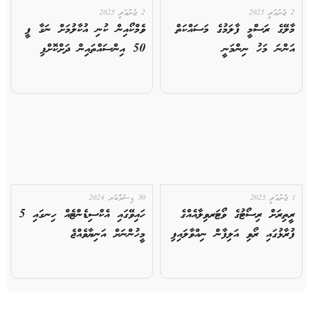
2 ޖެނުއަރީ 2025
2 ޖެނުއަރީ 2025
މާލޭގެ ރަސްމީ ފާލަމުގެ މަސައްކަތް
ވެމްކޯއިން ކުނި އުކާލުމަށް ނަގާ ފީ
އަންނަ މަހު ނިންމަނީ
50 އިންސައްތައިން ދަށްކޮށްފި
1 ޖެނުއަރީ 2025
30 ޑިސެމްބަރ 2024
ރީތިރަށް ރިސޯޓުގެ ވޯޓަރވިލާއެއްގެ
ހައިވޭގައި އެކްސިޑެންޓެއް ހިނގައި 5
ފުރާޅުގައި ރޯވި އަލިފާން ނިއްވާލައިފި
މީހުންނަށް އަނިޔާވެއްޖެ