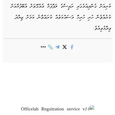
ކުރިއަށް ގެންދިއުމުގައި ރައީސްގެ ލަފާފުޅާ އެއްގޮތަށް އެބޭފުޅާއަށް
ކުރެއްވެން ހުރި ހުރިހާ މަސައްކަތެއް ކުރައްވާނެ ކަމަށް ޒިޔާދު
ވިދާޅުވިއެވެ.