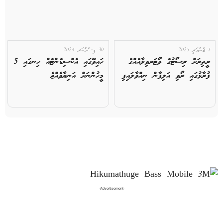
1 ޖެނުއަރީ 2025
30 ޑިސެމްބަރ 2024
ރީތިރަށް ރިސޯޓުގެ ވޯޓަރވިލާއެއްގެ
ހައިވޭގައި އެކްސިޑެންޓެއް ހިނގައި 5
ފުރާޅުގައި ރޯވި އަލިފާން ނިއްވާލައިފި
މީހުންނަށް އަނިޔާވެއްޖެ
-Advertisement-