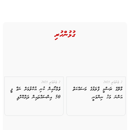
ގުޅުންހުރި
2 ޖެނުއަރީ 2025
2 ޖެނުއަރީ 2025
މާލޭގެ ރަސްމީ ފާލަމުގެ މަސައްކަތް
ވެމްކޯއިން ކުނި އުކާލުމަށް ނަގާ ފީ
އަންނަ މަހު ނިންމަނީ
50 އިންސައްތައިން ދަށްކޮށްފި