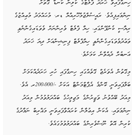
ހިނގާފައިވާ ޚަރަދު ފްލެޓްގެ ކުލިން ކަނޑާ ގޮތަށް
ނިންމައިފިއެވެ. ރައީސުލްޖުމްހޫރިއްޔާ ޑރ. މުޙައްމަދު މުޢިއްޒުގެ
ރިޔާސީ ކެންޕޭންގައި، ހިޔާ ފްލެޓް ވެރިންނަށް ވެވަޑައިގެންނެވި
ވަޢުދުވެވަޑައިގެންނެވީ ހިޔާފްލެޓް ފިނިޝިންއަށް ދިޔަ ޚަރަދު
އަނބުރާ ދެއްވާނެ ކަމަށެވެ.
މިގޮތުން އެވަރެޖް ގޮތެއްގައި ހިނގާފައި ހުރި ޚަރަދެއްކަމަށް
ބަލާފައިވަނީ ކޮންމެ އެޕާޓްމަންޓް އަކަށް -/200،000ރ އެވެ.
މިއަދު ބޭއްވުނު ވަޒީރުންގެ މަޖިލީހުގެ ބައްދަލުވުމުން މިއަދު
ނިންމަވައި، އެކަން އިޢުލާން ކުރައްވާފައިވަނީ މަޣްރިބް ނަމާދުގެ
ކުރިން އޮތް ނޫސްވެރިންގެ ބައްދަލުވުމުގައެވެ.