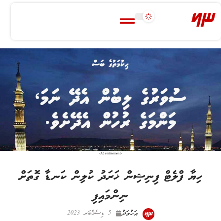
-Advertisement-
ހިޔާ ފްލެޓް ފިނިޝިން ޚަރަދު ކުލިން ކަނޑާ ގޮތަށް
ނިންމައިފި
އަހުމަދު
5 ޑިސެމްބަރ 2023