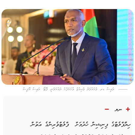
ރައީސް ޑރ. މުޙައްމަދު މުއިއްޒު ވާހަކަފުޅު ދައްކަވަނީ. ފޮޓޯ: ރަޢިސް އޮފީސް
ނލ
ހިޔާފްލެޓްގެ ފިނިޝިން ހެދުމަށް ފްލެޓްވެރިންގެ އަތުން