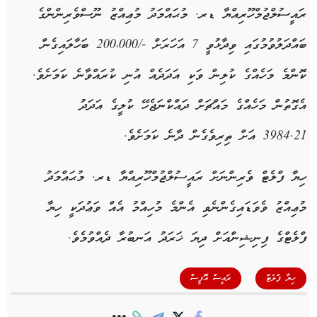
ރައީސުލްޖުމްހޫރިއްޔާ ޑރ. މުޙައްމަދު މުޢިއްޒު ނޫސްވެރިންންގެ
ބައްދަލުވުމުގައި ވިދާޅުވީ 7 އަހަރަށް -/200،000 ބަހާލައިގެން
ކޮންމެ މަހެއްގެ ކުލިން ވަކި އަދަދެއް އުނި ކުރައްވާނެ ކަމަށެވެ.
އެގޮތުން މަހެއްގެ މައްޗަށް ދައްކްނަޖެހޭ ކުލީގެ އަދަދު
3984.21 އަށް ތިރިވެގެން ދާނެ ކަމަށެވެ.
ހިޔާ ފްލެޓް ވެރިންނަށް ރައީސުލްޖުމްހޫރިއްޔާ ޑރ. މުޙައްމަދު
މުޢިއްޒު ވެވަޑައިގެންނެވި އެންމެ މުހިއްމު އެއް ވަޢުދަކީ ހިޔާ
ފްލެޓްގެ ފިނިޝިންއަށް ދިޔަ ޚަރަދު އަނބުރާ ދެއްވުމެވެ.
,
ހިޔާ ފްލެޓް
ރައީސް އޮފީސް