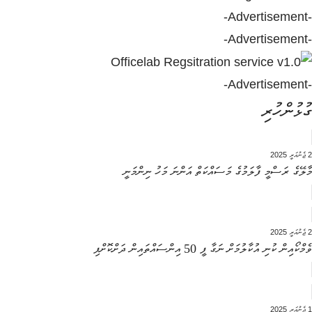
-Advertisement-
-Advertisement-
-Advertisement-
ގުޅުންހުރި
2 ޖެނުއަރީ 2025
މާލޭގެ ރަސްމީ ފާލަމުގެ މަސައްކަތް އަންނަ މަހު ނިންމަނީ
2 ޖެނުއަރީ 2025
ވެމްކޯއިން ކުނި އުކާލުމަށް ނަގާ ފީ 50 އިންސައްތައިން ދަށްކޮށްފި
1 ޖެނުއަރީ 2025