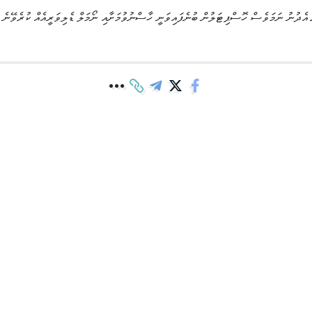
ް އެދުނު ނަމަވެސް ހޮސްޕިޓަލުން ބުނެފައިވަނީ ހާސްނުވުމަށާއި ނޯމަލް ޑެލިވަރީއެއް ކުރެވޭނެ ކ