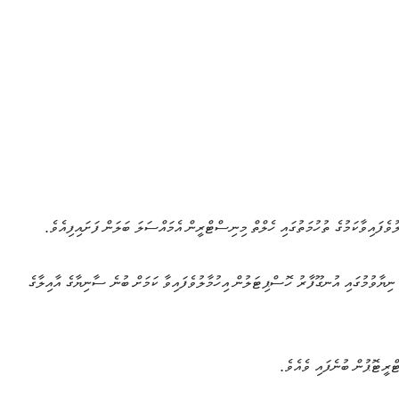
ވެފައިވާކަމުގެ ތުހުމަތުގައި ހެލްތް މިނިސްޓްރީން އެމައްސަލަ ބަލަން ފަށައިފިއެވެ.
ިޔާވުމުގައި އުނގޫފާރު ހޮސްޕިޓަލުން އިހުމާލުވެފައިވާ ކަމަށް ބުނެ ސާނިޔާގެ އާއިލާގެ
ްރީޓޮޕުން ބުނެފައި ވެއެވެ.