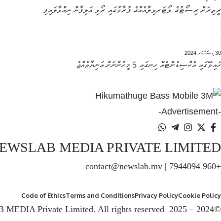
ރީތިރަށް ރިސޯޓުގެ ވޯޓަރވިލާއެއްގެ ފުރާޅުގައި ރޯވި އަލިފާން ނިއްވާލައިފި
30 ޑިސެމްބަރ 2024
ހައިވޭގައި އެކްސިޑެންޓެއް ހިނގައި 5 މީހުންނަށް އަނިޔާވެއްޖެ
-Advertisement-
EWSLAB MEDIA PRIVATE LIMITED
+960 7944094 | contact@newslab.mv
Code of Ethics
Terms and Conditions
Privacy Policy
Cookie Policy
©2024 – 2025 NEWSLAB MEDIA Private Limited. All rights reserved