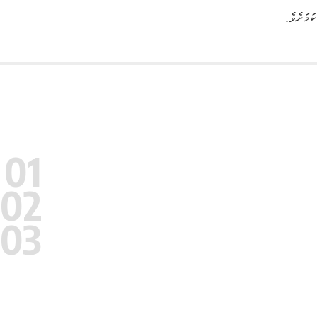
ަމަށެވެ.