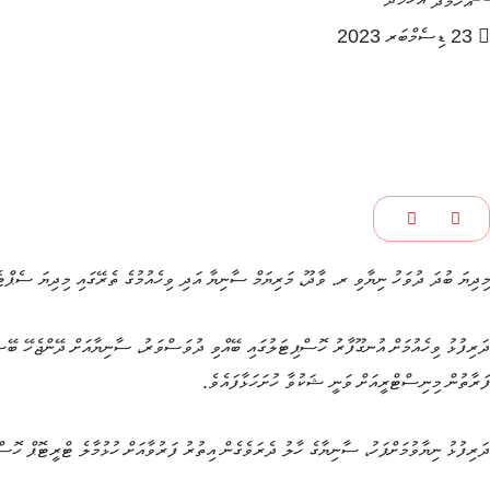
23 ޑިސެމްބަރ 2023
މިދިޔަ ބުދަ ދުވަހު ނިޔާވި ރ. ވާދޫ، މަރިޔަމް ސާނިޔާ އަދި ވިހެއުމުގެ ތެރޭގައި މިދިޔަ ސެޕްޓެމ
ދަރިފުޅު ވިހެއުމަށް އުނގޫފާރު ހޮސްޕިޓަލުގައި ބޭއްވި ދުވަސްވަރު، ސާނިޔާއަށް ދޭންޖެހޭ ބޭސްފ
ފަރާތުން މިނިސްޓްރީއަށް ވަނީ ޝަކުވާ ހުށަހަޅާފައެވެ.
ދަރިފުޅު ނިޔާވުމަށްފަހު، ސާނިޔާގެ ހާލު ދެރަވެގެން އިތުރު ފަރުވާއަށް ހުޅުމާލެ ޓްރީޓޮޕް ހޮސ