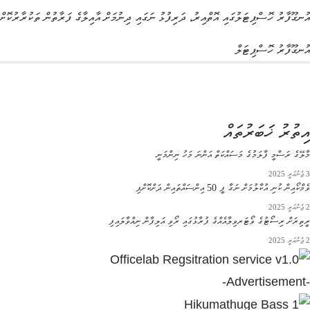
އުނގޫފާރު ހޮސްޕިޓަލުގައި އޮތްއިރު، ދަރިފުޅު ނަގައި ދިނުމަށް އާއިލާގެ ފަރާތުން ތަކުރާރުކޮށ
އުނގޫފާރު ހޮސްޕިޓަލް
އިތުރު ޚަބަރުތައް
މާލޭގެ ރަސްމީ ފާލަމުގެ މަސައްކަތް އަންނަ މަހު ނިންމަނީ
3 ޖެނުއަރީ 2025
ވެމްކޯއިން ކުނި އުކާލުމަށް ނަގާ ފީ 50 އިންސައްތައިން ދަށްކޮށްފި
2 ޖެނުއަރީ 2025
ރީތިރަށް ރިސޯޓުގެ ވޯޓަރވިލާއެއްގެ ފުރާޅުގައި ރޯވި އަލިފާން ނިއްވާލައިފި
2 ޖެނުއަރީ 2025
-Advertisement-