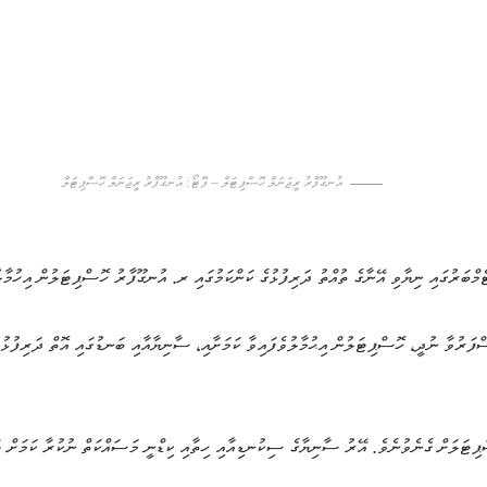
އުނގޫފާރު ރީޖަނަލް ހޮސްޕިޓަލް – ފޮޓޯ: އުނގޫފާރު ރީޖަނަލް ހޮސްޕިޓަލް
ްބަރުގައި ނިޔާވި އޭނާގެ ތުއްތު ދަރިފުޅުގެ ކަންކަމުގައި ރ. އުނގޫފާރު ހޮސްޕިޓަލުން އިހުމާލު
ަރުވާ ނުދީ، ހޮސްޕިޓަލުން އިޙުމާލުވެފައިވާ ކަމަށާއި، ސާނިޔާއާއި ބަނޑުގައި އޮތް ދަރިފުޅު ނ
ްޕިޓަލަށް ގެނެވުނެވެ. އޭރު ސާނިޔާގެ ސިކުނޑިއާއި ހިތާއި ކިޑްނީ މަސައްކަތް ނުކުރާ ކަމަށް ޓ