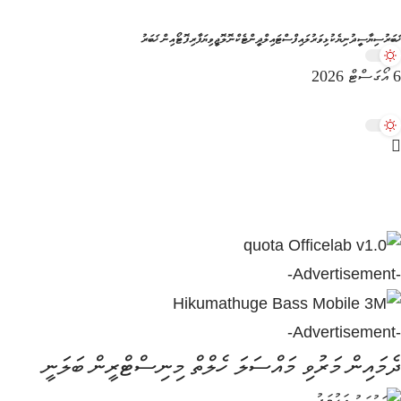
ޚަބަރު
ސިޔާސީ
ދުނިޔެ
ކުޅިވަރު
ލައިފްސްޓައިލް
ދީން
ޓެކްނޮލޮޖީ
ވިޔަފާރި
ފޮޓޯއިން ޚަބަރު
6 އޯގަސްޓް 2026
-Advertisement-
-Advertisement-
ދެމައިން މަރުވި މައްސަލަ ހެލްތް މިނިސްޓްރީން ބަލަނީ
އަހުމަދު