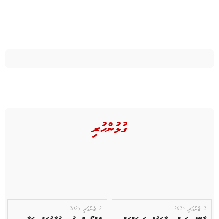
ގުޅުންހުރި
2 ޖެނުއަރީ 2025
2 ޖެނުއަރީ 2025