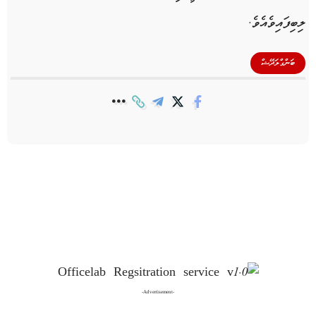
ލިބިފައިވެއެވެ
.
ބަންގްލަދޭޝް
-Advertisement-