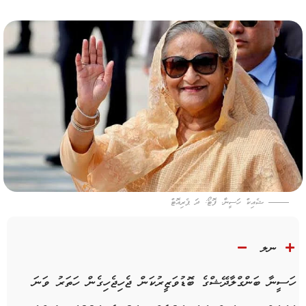
ޝެއިކް ހަސީނާ. ފޮޓޯ: ދަ ޕެރިއޮޓް
ނލ
ހަސީނާ
ބަންގްލާދޭޝްގެ
ބޮޑުވަޒީރުކަން
ޖެހިޖެހިގެން
ހަތަރު
ވަނަ