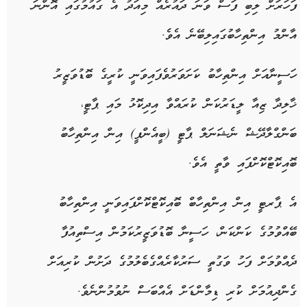
ފަހަރަށް
ލިބި
ފަސް
ވަނަ
ދައުރެއް
މިއަދު
އެ
ގައުމުގައި
އޮންނަ
އާންމު
އިންތިހާބުގައި
ލިބޭނެ
އެވެ
.
ހަސީނާއަށް
އިންތިހާބު
ކަށަވަރުވެފައިވަނީ
ކުރީގެ
ބޮޑުވަޒީރު
ޚާލިދާ
ޒިއާ
ލީޑަރުކަން
ކުރައްވާ
އިދިކޮޅު
މައި
ޕާޓީ،
ބަންގްލާދޭޝް
ނެޝަނަލް
ޕާޓީ
(
ބީއެންޕީ
)
އިން
އިންތިހާބު
ބޮއިކޮޓްކޮށްފައި
ވާތީ
އެވެ
.
އެ
ޕާރޓީ
އިން
އިންތިހާބް
ބޮއިކޮޓްކޮށްފައިވަނީ
އިންތިހާބު
ބޭއްވުމުގެ
ކަންކަން،
ހަސީނާ
ބޮޑުވަޒީރުކަމުން
އިސްތިއުފާ
ދެއްވުމަށް
ފަހު
ވަގުތީ
ސަރުކާރެއްގެ
ބެލުމުގެ
ދަށުން
ކުރިއަށް
ގެންދިއުމަށް
ކުރި
ޑިމާންޑަށް
އެއްބަސް
ނުވުމުންނެވެ
.