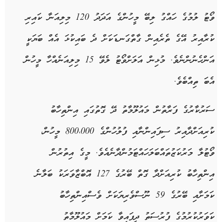
ވޯޓު
ލުމުގެ
ހައްގު
ލިބޭ
މީހުންގެ
އަދަދު
120
މިލިއަނާ
ކައިރި
ކުރާއިރު
އޭގެ
ތެރެއިން
ގާތްގަނޑަކަށް
ދެ
ބައިކުޅަ
އެއް
ބަޔަކީ
އަންހެނުންނެވެ
.
މުޅިން
އަލަށް
ވޯޓު
ލެވޭ
15
މިލިއަނެއްހާ
މީހުން
އެބަ
ތިއްބެވެ
.
ސަރުކާރުގެ
ފަރާތުން
މައުލޫމާތު
ދޭ
ގޮތުގައި
އިންތިހާބު
ކުރިއަށްދާއިރު
ސިފައިންނާއި
ފުލުހުންގެ
800
000
،
މީހުން،
ވޯޓުލާ
މަރުކަޒުތައް
ބަލަހައްޓަމުންދާނެއެވެ
.
މީގެ
އިތުރުން
އިންތިހާބު
ކުރިއަށްދާ
ގޮތް
ބޭރުގެ
127
އޮބްޒާވަރަކު
ބަލާނެ
ކަމަށާއި
ބޭރުގެ
59
ނޫސްވެރިޔަކަށް
ވެސް
އިންތިހާބު
ކަވަރުކުރުމުގެ
ފުރުސަތު
ދީފައިވާ
ކަމަށް
މައުލޫމާތު