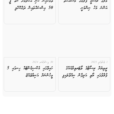
މާލޭގެ ރަސްމީ ފާލަމުގެ މަސައްކަތް
ވެމްކޯއިން ކުނި އުކާލުމަށް ނަގާ ފީ
އަންނަ މަހު ނިންމަނީ
50 އިންސައްތައިން ދަށްކޮށްފި
1 ޖެނުއަރީ 2025
30 ޑިސެމްބަރ 2024
ރީތިރަށް ރިސޯޓުގެ ވޯޓަރވިލާއެއްގެ
ހައިވޭގައި އެކްސިޑެންޓެއް ހިނގައި 5
ފުރާޅުގައި ރޯވި އަލިފާން ނިއްވާލައިފި
މީހުންނަށް އަނިޔާވެއްޖެ