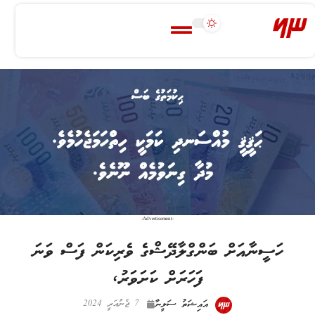
-Advertisement-
‎ހަސީނާއަށް ބަންގްލާދޭޝްގެ ވެރިކަން ފަސް ވަނަ
ފަހަރަށް ކަށަވަރު،
އައިޝަތު ސަލީނާ
7 ޖެނުއަރީ 2024