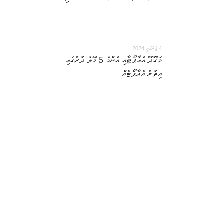
4 ޖެނުއަރީ 2024
މަގޫދޫ އެއާޕޯޓާއި އެންމެ 5 މޭލު ދުރުގައި
އިތުރު އެއާޕޯޓެއް