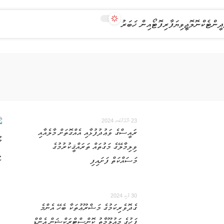
ދީން
ޓެކްނޮލޮޖީ
ވިޔަފާރި
ފޮޓޯއިން ޚަބަރު
23 ނޮވެމްބަރ 2024
ރައީސްގެ ވަޢުދުފުޅާއި އެއްގޮތަށް މާލެއާއި
ވިލިމާލޭގެ މަގުތައް ތަރައްޤީކުރުމުގެ
މަސައްކަތް ފަށައިފި
30 މެއި 2024
ގެދޮވެރިކަމުގެ މަޝްރޫޢުތަކާ ބެހޭ އެންމެ
ފަހުގެ މައުލޫމާތު ކޮންސްޓްރަކްޝަން އެންޑް