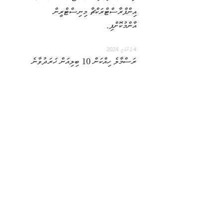
އިންފްރާސްޓްރަކްޗާ މިނިސްޓްރީން
އާންމުކޮށްފި.
4 ޖެނުއަރީ 2024
ރަސްމާލެ ހިއްކަން 10 ބިލިއަން ޚަރަދުވާނެ