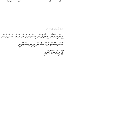
13 މާރޗް 2024
އީއައިއޭއާ ހިލާފަށް ހިންނަވަރު މަގު ހެދުމުން
ކޮންސްޓްރަކްޝަން މިނިސްޓްރީ
ޖޫރިމަނާކޮށްފި