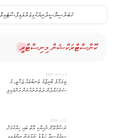
ޚަބަރު
ސިޔާސީ
ދުނިޔެ
ކުޅިވަރު
ލައިފްސްޓައިލް
ކޮންސްޓްރަކްޝަން މިނިސްޓްރީ
3 ޑިސެމްބަރ 2024
ތިލަމާލެ ބްރިޖްގެ ތަނބުތައް ޖަހާތީ، އެ
ސަރަހައްދުން ދަތުރުނުކުރަން އަންގައިފި
31 މެއި 2024
ރަސްމާލޭން ނުހިއްކި އޮތް ބައި ހިއްކުމަށް
ސީއެމްސީއާ ހަވާލު ނުކުރަން ނިންމައިފި