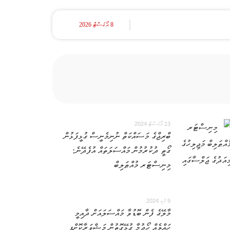
8 އޯގަސްޓް 2026
13 އޯގަސްޓް 2024
ބްރިޖްގެ މަސައްކަތް ނުނިމެނީސް ގުޅީފަޅުން
ގޯތީ ދުކުރުމުން މައްސަލަތައް އުފެދޭނެ:
މިނިސްޓަރ މުއްޠަލިބް
9 މެއި 2024
މާލޭގެ ފެން ބޮޑުވާ މައްސަލައަށް ދާއިމީ
ހައްލެއް ހޯދުމާ ގުޅޭގޮތުން މަޝްވަރާކޮށްފި